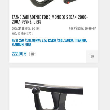
ŤAŽNÉ ZARIADENIE FORD MONDEO SEDAN 2000-
2007, PEVNÉ, ORIS
DODACIA LEHOTA: 1-5 DNI
ROK VÝROBY: 10/00-07
KÓD: L026941.FO1
NE ST 220 / 1.8L 96KW / 2.5L 125KW / 3.0L 150KW / TITANIUM,
PLATINUM, GHIA
222,00 €
S DPH