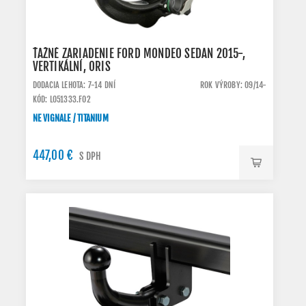
ŤAŽNÉ ZARIADENIE FORD MONDEO SEDAN 2015-,
VERTIKÁLNÍ, ORIS
DODACIA LEHOTA: 7-14 DNÍ
ROK VÝROBY: 09/14-
KÓD: L051333.FO2
NE VIGNALE / TITANIUM
447,00 €
S DPH