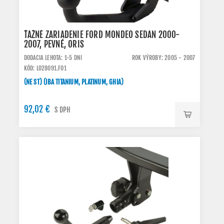
ŤAŽNÉ ZARIADENIE FORD MONDEO SEDAN 2000-
2007, PEVNÉ, ORIS
DODACIA LEHOTA: 1-5 DNI
ROK VÝROBY: 2005 - 2007
KÓD: L028091.FO1
(NE ST) (IBA TITANIUM, PLATINUM, GHIA)
92,02 €
S DPH