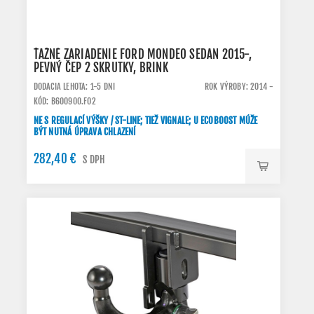
ŤAŽNÉ ZARIADENIE FORD MONDEO SEDAN 2015-,
PEVNÝ ČEP 2 SKRUTKY, BRINK
DODACIA LEHOTA: 1-5 DNI
ROK VÝROBY: 2014 -
KÓD: B600900.FO2
NE S REGULACÍ VÝŠKY / ST-LINE; TIEŽ VIGNALE; U ECOBOOST MÚŽE
BÝT NUTNÁ ÚPRAVA CHLAZENÍ
282,40 €
S DPH