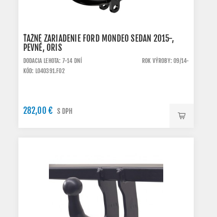
ŤAŽNÉ ZARIADENIE FORD MONDEO SEDAN 2015-,
PEVNÉ, ORIS
DODACIA LEHOTA: 7-14 DNÍ
ROK VÝROBY: 09/14-
KÓD: L040391.FO2
282,00 €
S DPH