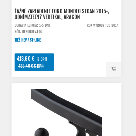
ŤAŽNÉ ZARIADENIE FORD MONDEO SEDAN 2015-,
ODNÍMATEĽNÝ VERTIKAL, ARAGON
DODACIA LEHOTA: 1-5 DNI
ROK VÝROBY: OD 2014
KÓD: RE2008FV.FO2
TIEŽ HEV / ST-LINE
413,60 €
S DPH
433,40 € S DPH