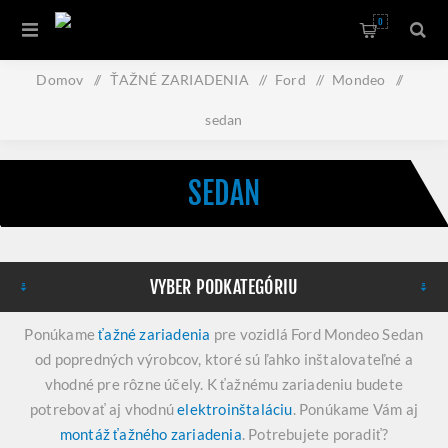
0
Domov
/
ŤAŽNÉ ZARIADENIA
/
Ford
/
Mondeo
/
sedan
SEDAN
VYBER PODKATEGÓRIU
Ponúkame
ťažné zariadenia
pre vozidlá Ford Mondeo Sedan
od popredných výrobcov, ktoré sú ľahko inštalovateľné a
vhodné pre rôzne účely. K ťažnému zariadeniu budete
potrebovať aj vhodnú
elektroinštaláciu
. Ponúkame Vám aj
montáž ťažného zariadenia
. Potrebujete poradiť?