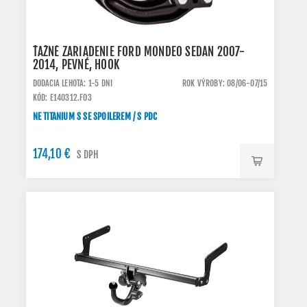
ŤAŽNÉ ZARIADENIE FORD MONDEO SEDAN 2007-
2014, PEVNÉ, HOOK
DODACIA LEHOTA: 1-5 DNI
ROK VÝROBY: 08/06-07/15
KÓD: E140312.FO3
NE TITANIUM S SE SPOILEREM / S PDC
174,10 €
S DPH