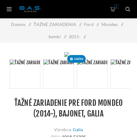
0
Domov
/
ŤAŽNÉ ZARIADENIA
/
Ford
/
Mondeo
/
kombi
/
2015-
/
Ťažné zariadenie pre FORD Mondeo (2014-), bajonet, Galia
GALÉRIA
ŤAŽNÉ ZARIADENIE PRE FORD MONDEO
(2014-), BAJONET, GALIA
Výrobca:
Galia
SKU:
1018-F1305