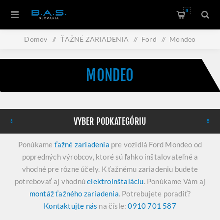
0
Domov
/
ŤAŽNÉ ZARIADENIA
/
Ford
/
Mondeo
MONDEO
VYBER PODKATEGÓRIU
Ponúkame
ťažné zariadenia
pre vozidlá Ford Mondeo od
popredných výrobcov, ktoré sú ľahko inštalovateľné a
vhodné pre rôzne účely. K ťažnému zariadeniu budete
potrebovať aj vhodnú
elektroinštaláciu
. Ponúkame Vám aj
montáž ťažného zariadenia
. Potrebujete poradiť?
Kontaktujte nás
na čísle:
0910 701 587