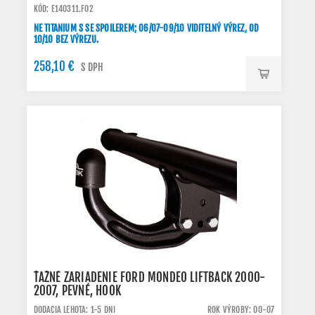
KÓD: E140311.FO2
NE TITANIUM S SE SPOILEREM; 06/07-09/10 VIDITELNÝ VÝREZ, OD
10/10 BEZ VÝREZU.
258,10 €
S DPH
ŤAŽNÉ ZARIADENIE FORD MONDEO LIFTBACK 2000-
2007, PEVNÉ, HOOK
DODACIA LEHOTA: 1-5 DNI
ROK VÝROBY: 00-07