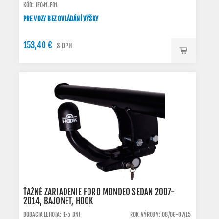
KÓD: IE041.FO1
PRE VOZY BEZ OVLÁDÁNÍ VÝŠKY
153,40 €
S DPH
ŤAŽNÉ ZARIADENIE FORD MONDEO SEDAN 2007-
2014, BAJONET, HOOK
DODACIA LEHOTA: 1-5 DNI
ROK VÝROBY: 08/06-07/15