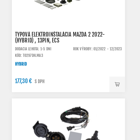
TYPOVÁ ELEKTROINŠTALÁCIA MAZDA 2 2022-
(HYBRID) , 13PIN, ECS
DODACIA LEHOTA: 1-5 DNI
ROK VÝROBY: 01/2022 - 12/2023
KÓD: TO297DH.MA3
HYBRID
177,30 €
S DPH