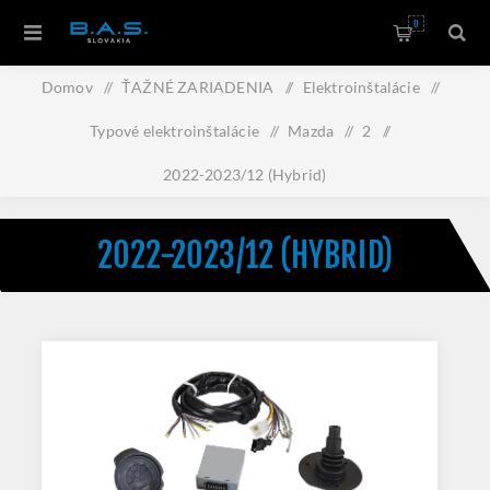
0
Domov
/
ŤAŽNÉ ZARIADENIA
/
Elektroinštalácie
/
Typové elektroinštalácie
/
Mazda
/
2
/
2022-2023/12 (Hybrid)
2022-2023/12 (HYBRID)