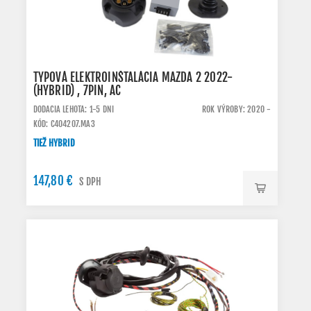
TYPOVÁ ELEKTROINŠTALÁCIA MAZDA 2 2022-
(HYBRID) , 7PIN, AC
DODACIA LEHOTA: 1-5 DNI
ROK VÝROBY: 2020 -
KÓD: C404207.MA3
TIEŽ HYBRID
147,80 €
S DPH