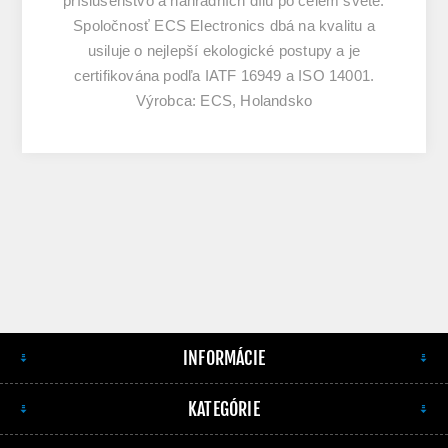
príslušenstvo a náhradních dílú po celém svete.
Spoločnosť ECS Electronics dbá na kvalitu a
usiluje o nejlepší ekologické postupy a je
certifikována podľa IATF 16949 a ISO 14001.
Výrobca: ECS, Holandsko
INFORMÁCIE
KATEGÓRIE