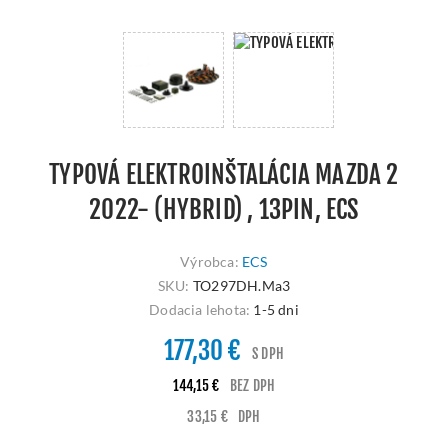
TYPOVÁ ELEKTROINŠTALÁCIA MAZDA 2
2022- (HYBRID) , 13PIN, ECS
Výrobca:
ECS
SKU:
TO297DH.Ma3
Dodacia lehota:
1-5 dni
177,30 €
S DPH
144,15 €
BEZ DPH
33,15 €
DPH