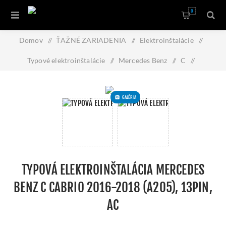
0
Domov
/
ŤAŽNÉ ZARIADENIA
/
Elektroinštalácie
/
Typové elektroinštalácie
/
Mercedes Benz
/
C
/
Cabrio
/
2016-2018 (A205)
/
GALÉRIA
Typová elektroinštalácia Mercedes Benz C Cabrio 2016-2018
(A205), 13pin, AC
TYPOVÁ ELEKTROINŠTALÁCIA MERCEDES
BENZ C CABRIO 2016-2018 (A205), 13PIN,
AC