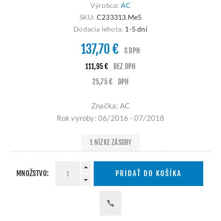
Výrobca:
AC
SKU:
C233313.Me5
Dodacia lehota:
1-5 dni
137,70 €
S DPH
111,95 €
BEZ DPH
25,75 €
DPH
Značka: AC
Rok vyroby: 06/2016 - 07/2018
1 NÍZKE ZÁSOBY
MNOŽSTVO:
PRIDAŤ DO KOŠÍKA