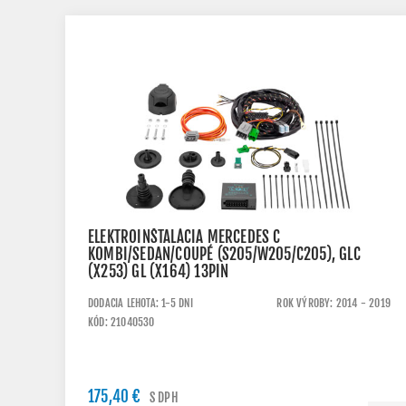
ELEKTROINŠTALÁCIA MERCEDES C
KOMBI/SEDAN/COUPÉ (S205/W205/C205), GLC
(X253) GL (X164) 13PIN
DODACIA LEHOTA: 1-5 DNI
ROK VÝROBY: 2014 - 2019
KÓD: 21040530
175,40 €
S DPH