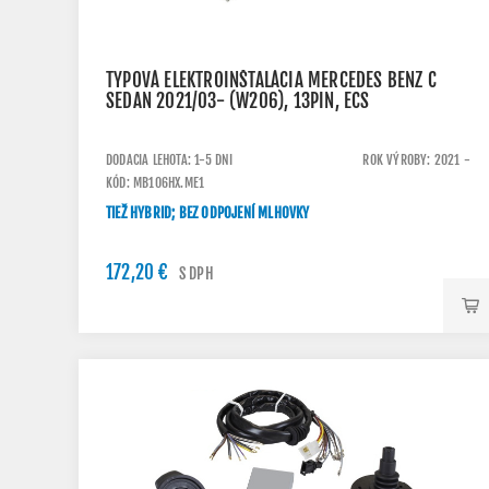
TYPOVÁ ELEKTROINŠTALÁCIA MERCEDES BENZ C
SEDAN 2021/03- (W206), 13PIN, ECS
DODACIA LEHOTA: 1-5 DNI
ROK VÝROBY: 2021 -
KÓD: MB106HX.ME1
TIEŽ HYBRID; BEZ ODPOJENÍ MLHOVKY
172,20 €
S DPH