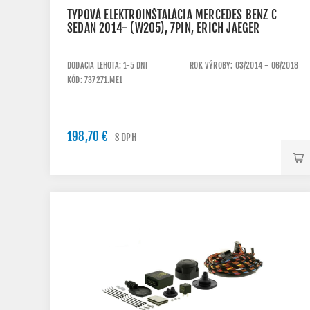
TYPOVÁ ELEKTROINŠTALÁCIA MERCEDES BENZ C
SEDAN 2014- (W205), 7PIN, ERICH JAEGER
DODACIA LEHOTA: 1-5 DNI
ROK VÝROBY: 03/2014 - 06/2018
KÓD: 737271.ME1
198,70 €
S DPH