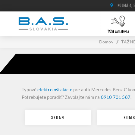
KOLMÁ 4, 
ŤAŽNÉ ZARIADENIA
Domov
/
ŤAŽNÉ
Typové
elektroinštalácie
pre autá Mercedes Benz C kom
Potrebujete poradiť? Zavolajte nám na
0910 701 587
.
SEDAN
KOMB