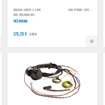
DODACIA LEHOTA: 1-5 DNI
ROK VÝROBY: 2021 -
KÓD: MB108HX.ME1
TIEŽ HYBRID
178,20 €
S DPH