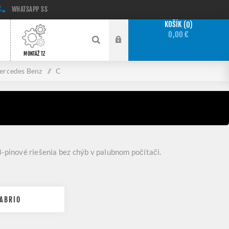
WHATSAPP
SS
KOŠÍK
0
0,00 €
MONTÁŽ TZ
ercedes Benz
/
C
-pinové riešenia bez chýb v palubnom počítači.
ABRIO