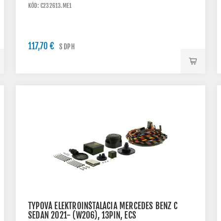
KÓD: C232613.ME1
117,70 €
S DPH
TYPOVÁ ELEKTROINŠTALÁCIA MERCEDES BENZ C
SEDAN 2021- (W206), 13PIN, ECS