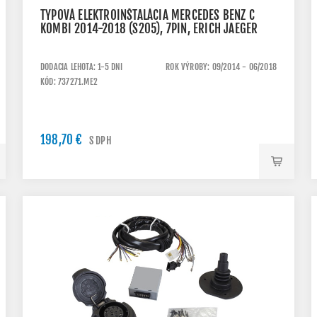
TYPOVÁ ELEKTROINŠTALÁCIA MERCEDES BENZ C
KOMBI 2014-2018 (S205), 7PIN, ERICH JAEGER
DODACIA LEHOTA: 1-5 DNI
ROK VÝROBY: 09/2014 - 06/2018
KÓD: 737271.ME2
198,70 €
S DPH