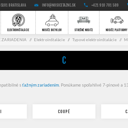
85101 BRATISLAVA
INFO@NOSICETAZNE.SK
+421 910 701 589
ELEKTROINŠTALÁCIE
NOSIČE BICYKLOV
STREŠNÉ NOSIČE
NOSIČE PLATFORMY
 ZARIADENIA
/
Elektroinštalácie
/
Typové elektroinštalácie
/
M
C
patibilné s
ťažným zariadením
. Ponúkame spoľahlivé 7-pinové a 13
I
COUPÉ
C