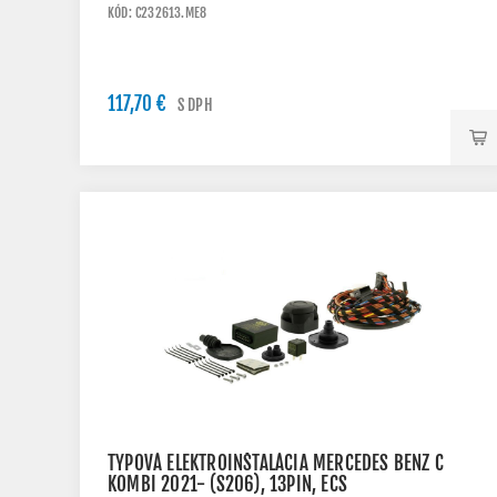
KÓD: C232613.ME8
117,70 €
S DPH
TYPOVÁ ELEKTROINŠTALÁCIA MERCEDES BENZ C
KOMBI 2021- (S206), 13PIN, ECS