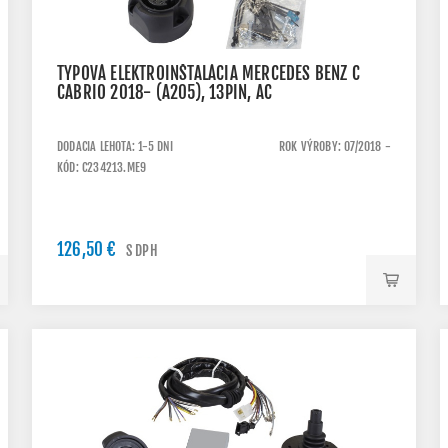
TYPOVÁ ELEKTROINŠTALÁCIA MERCEDES BENZ C
CABRIO 2018- (A205), 13PIN, AC
DODACIA LEHOTA: 1-5 DNI
ROK VÝROBY: 07/2018 -
KÓD: C234213.ME9
126,50 €
S DPH