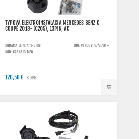
TYPOVÁ ELEKTROINŠTALÁCIA MERCEDES BENZ C
COUPÉ 2018- (C205), 13PIN, AC
DODACIA LEHOTA: 1-5 DNI
ROK VÝROBY: 07/2018 -
KÓD: C234213.ME8
126,50 €
S DPH