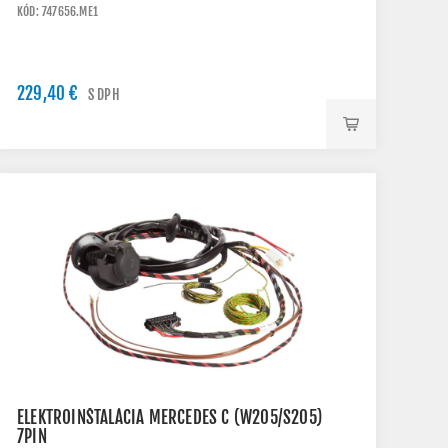
KÓD: 747656.ME1
229,40 €
S DPH
ELEKTROINŠTALÁCIA MERCEDES C (W205/S205)
7PIN