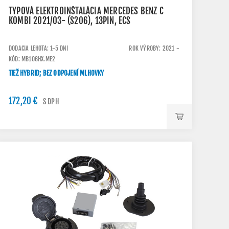
TYPOVÁ ELEKTROINŠTALÁCIA MERCEDES BENZ C
KOMBI 2021/03- (S206), 13PIN, ECS
DODACIA LEHOTA: 1-5 DNI
ROK VÝROBY: 2021 -
KÓD: MB106HX.ME2
TIEŽ HYBRID; BEZ ODPOJENÍ MLHOVKY
172,20 €
S DPH