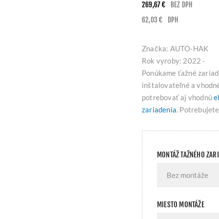
269,67 €
BEZ DPH
62,03 €
DPH
Značka: AUTO-HAK
Rok vyroby: 2022 -
Ponúkame ťažné zariade
inštalovateľné a vhodn
potrebovať aj vhodnú
e
zariadenia
. Potrebujet
MONTÁŽ TAŽNÉHO ZAR
MIESTO MONTÁŽE