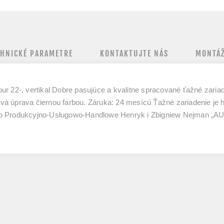
CHNICKÉ PARAMETRE
KONTAKTUJTE NÁS
MONTÁŽ
r 22-, vertikal Dobre pasujúce a kvalitne spracované ťažné zaria
vá úprava čiernou farbou. Záruka: 24 mesícú Ťažné zariadenie je
wo Produkcyjno-Usługowo-Handlowe Henryk i Zbigniew Nejman „