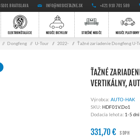
85101 BRATISLAVA
INFO@NOSICETAZNE.SK
+421 910 701 589
ELEKTROINŠTALÁCIE
NOSIČE BICYKLOV
STREŠNÉ NOSIČE
NOSIČE PLATFORMY
/
Dongfeng
/
U-Tour
/
2022-
/
Ťažné zariadenie Dongfeng U-T
A
ŤAŽNÉ ZARIADEN
VERTIKÁLNY, AU
Výrobca:
AUTO-HAK
SKU:
HDF01V.Do1
Dodacia lehota:
1-5 dni
331,70 €
S DPH