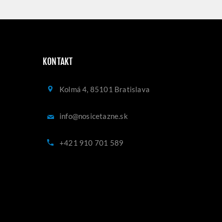
KONTAKT
Kolmá 4, 85101 Bratislava
info@nosicetazne.sk
+421 910 701 589