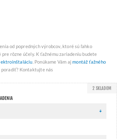
nia od popredných výrobcov, ktoré sú ľahko
é pre rôzne účely. K ťažnému zariadeniu budete
lektroinštaláciu
. Ponúkame Vám aj
montáž ťažného
e poradiť? Kontaktujte nás
2 SKLADOM
IADENIA