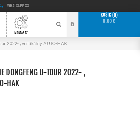
WHATSAPP
SS
KOŠÍK
0
0,00 €
MONTÁŽ TZ
our 2022- , vertikálny, AUTO-HAK
IE DONGFENG U-TOUR 2022- ,
TO-HAK