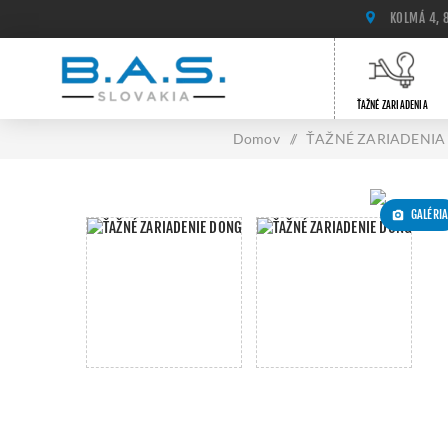
KOLMÁ 4, 
ŤAŽNÉ ZARIADENIA
Domov
/
ŤAŽNÉ ZARIADENIA
GALÉRI