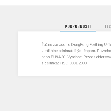
PODROBNOSTI
TE
Ťažné zariadenie DongFeng Forthing U-Tou
vertikálne odnímateľným čapom. Povrcho
nebo EU94/20. Výrobca: Przedsiębiorst
s certifikací ISO 9001:2000