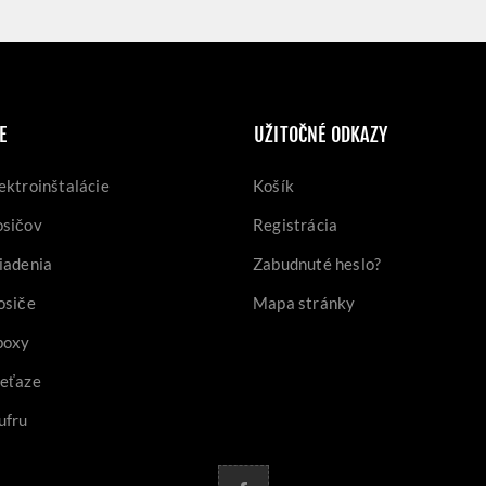
E
UŽITOČNÉ ODKAZY
ektroinštalácie
Košík
osičov
Registrácia
iadenia
Zabudnuté heslo?
osiče
Mapa stránky
boxy
reťaze
ufru