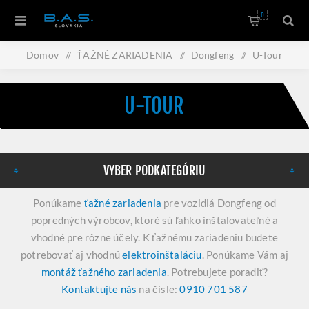
0
Domov
/
ŤAŽNÉ ZARIADENIA
/
Dongfeng
/
U-Tour
U-TOUR
VYBER PODKATEGÓRIU
Ponúkame
ťažné zariadenia
pre vozidlá Dongfeng od
popredných výrobcov, ktoré sú ľahko inštalovateľné a
vhodné pre rôzne účely. K ťažnému zariadeniu budete
potrebovať aj vhodnú
elektroinštaláciu
. Ponúkame Vám aj
montáž ťažného zariadenia
. Potrebujete poradiť?
Kontaktujte nás
na čísle:
0910 701 587