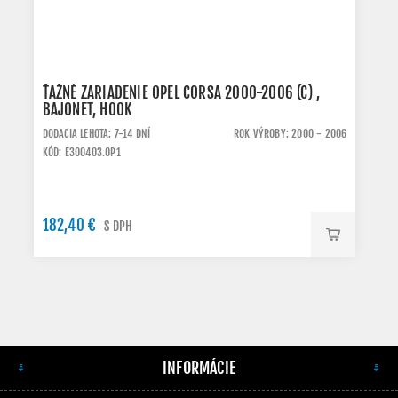
ŤAŽNÉ ZARIADENIE OPEL CORSA 2000-2006 (C) ,
BAJONET, HOOK
DODACIA LEHOTA: 7-14 DNÍ
ROK VÝROBY: 2000 - 2006
KÓD: E300403.OP1
182,40 €
S DPH
INFORMÁCIE