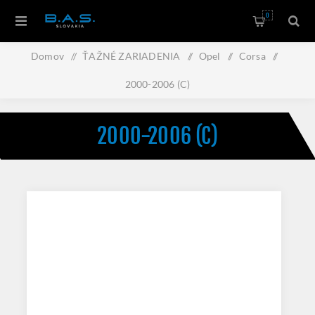
0
Domov
/
ŤAŽNÉ ZARIADENIA
/
Opel
/
Corsa
/
2000-2006 (C)
2000-2006 (C)