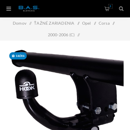
0
Domov
/
ŤAŽNÉ ZARIADENIA
/
Opel
/
Corsa
/
2000-2006 (C)
/
Ťažné zariadenie Opel Corsa 2000-2006 (C) , bajonet, HOOK
GALÉRIA