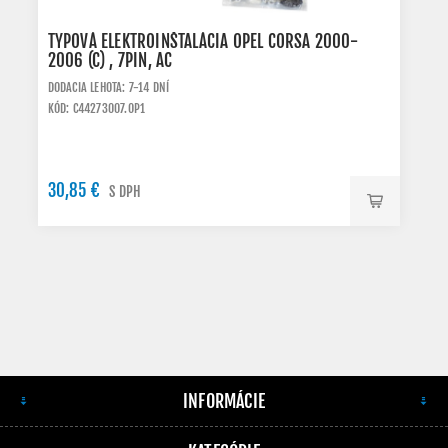
TYPOVÁ ELEKTROINŠTALÁCIA OPEL CORSA 2000-
2006 (C) , 7PIN, AC
DODACIA LEHOTA: 7-14 DNÍ
KÓD: C44273007.OP1
30,85 €
S DPH
INFORMÁCIE