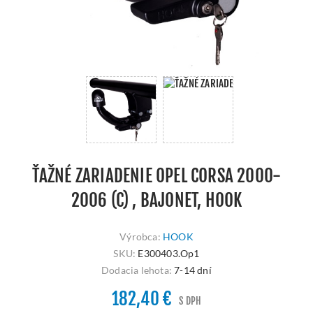
ŤAŽNÉ ZARIADENIE OPEL CORSA 2000-
2006 (C) , BAJONET, HOOK
Výrobca:
HOOK
SKU:
E300403.Op1
Dodacia lehota:
7-14 dní
182,40 €
S DPH