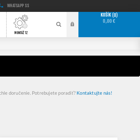
WHATSAPP
SS
KOŠÍK
0
0,00 €
MONTÁŽ TZ
ýchle doručenie. Potrebujete poradiť?
Kontaktujte nás!