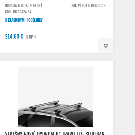
DODACIA LEHOTA: 7-14 DNÍ
ROK VÝROBY: 09/2007 -
KÓD: TH730424.34
S KLASICKÝMI PODÉLNÍKY
214,60 €
S DPH
STREŠNÝ NOSIČ HYUNDAI H1 TRAVEL 07- SLIDEBAR,