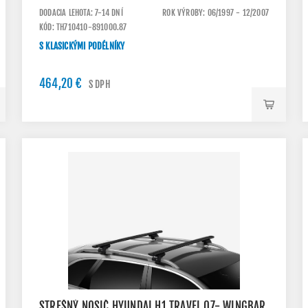
DODACIA LEHOTA: 7-14 DNÍ
ROK VÝROBY: 06/1997 - 12/2007
KÓD: TH710410-891000.87
S KLASICKÝMI PODÉLNÍKY
464,20 €
S DPH
STREŠNÝ NOSIČ HYUNDAI H1 TRAVEL 07- WINGBAR