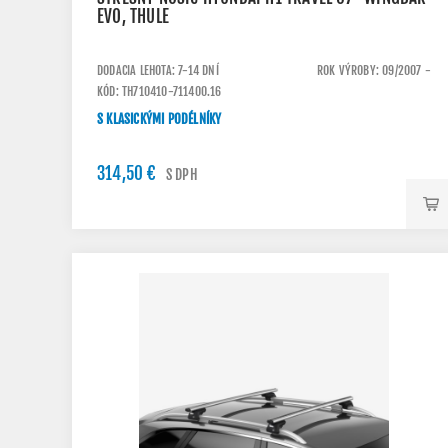
EVO, THULE
DODACIA LEHOTA: 7-14 DNÍ
ROK VÝROBY: 09/2007 -
KÓD: TH710410-711400.16
S KLASICKÝMI PODÉLNÍKY
314,50 €
S DPH