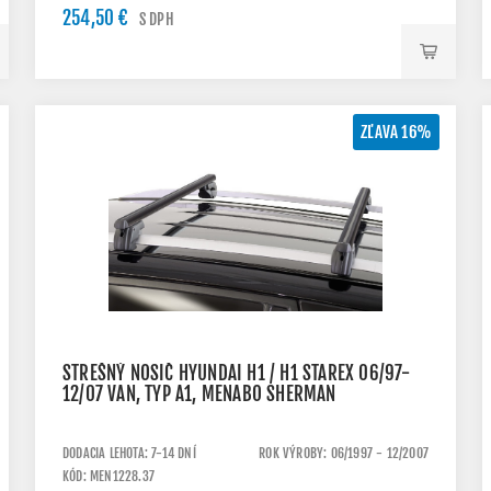
254,50 €
S DPH
ZĽAVA 16%
STREŠNÝ NOSIČ HYUNDAI H1 / H1 STAREX 06/97-
12/07 VAN, TYP A1, MENABO SHERMAN
DODACIA LEHOTA: 7-14 DNÍ
ROK VÝROBY: 06/1997 - 12/2007
KÓD: MEN1228.37