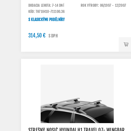
DODACIA LEHOTA: 7-14 DNÍ
ROK VÝROBY: 06/1997 - 12/2007
KÓD: TH710410-711100.36
S KLASICKÝMI PODÉLNÍKY
314,50 €
S DPH
STREŠNÝ NOSIČ HYUNDAI H1 TRAVEL 07- WINGBAR