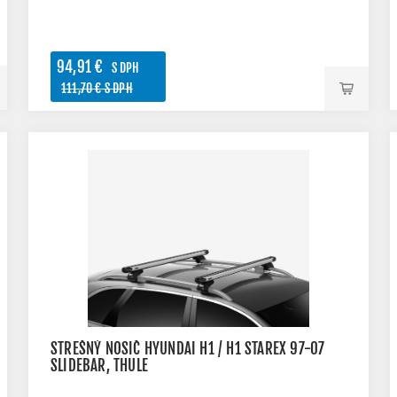
94,91 €
S DPH
111,70 € S DPH
STREŠNÝ NOSIČ HYUNDAI H1 / H1 STAREX 97-07
SLIDEBAR, THULE