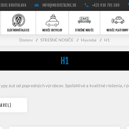
85101 BRATISLAVA
INFO@NOSICETAZNE.SK
+421 910 701 589
ELEKTROINŠTALÁCIE
NOSIČE BICYKLOV
STREŠNÉ NOSIČE
NOSIČE PLATFORMY
Domov
/
STREŠNÉ NOSIČE
/
Hyundai
/
H1
H1
ypy áut od popredných výrobcov. Spoľahlivé a kvalitné riešenia, r
AVEL)