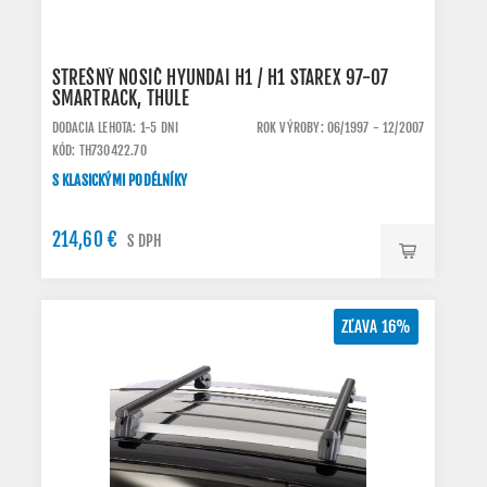
STREŠNÝ NOSIČ HYUNDAI H1 / H1 STAREX 97-07
SMARTRACK, THULE
DODACIA LEHOTA: 1-5 DNI
ROK VÝROBY: 06/1997 - 12/2007
KÓD: TH730422.70
S KLASICKÝMI PODÉLNÍKY
214,60 €
S DPH
ZĽAVA 16%