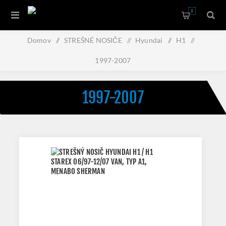
0
Domov
/
STREŠNÉ NOSIČE
/
Hyundai
/
H1
/
1997-2007
1997-2007