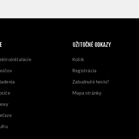
E
UŽITOČNÉ ODKAZY
ektroinštalácie
Košík
osičov
Registrácia
iadenia
Zabudnuté heslo?
osiče
Mapa stránky
boxy
reťaze
ufru