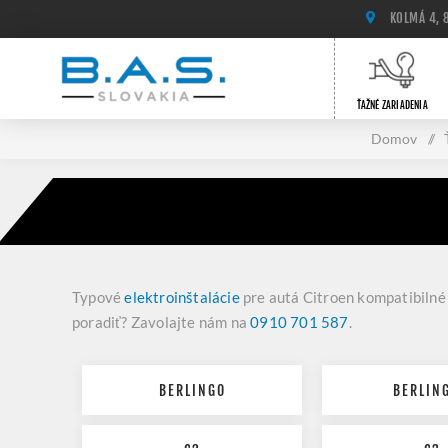
KOLMÁ 4, 
ŤAŽNÉ ZARIADENIA
Domov
/
Typové
elektroinštalácie
pre autá Citroen kompatibilné
poradiť? Zavolajte nám na
0910 701 587
.
BERLINGO
BERLING