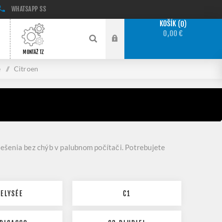
WHATSAPP
SS
KOŠÍK
0
0,00 €
MONTÁŽ TZ
e
/
Citroen
iešenia bez chýb v palubnom počítači. Potrebujete
-ELYSÉE
C1