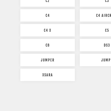
C2
C3
C4
C4 AIRC
C4 X
C5
C8
DS3
JUMPER
JUMP
XSARA