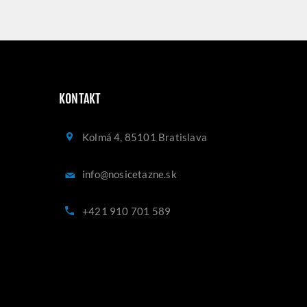
KONTAKT
Kolmá 4, 85101 Bratislava
info@nosicetazne.sk
+421 910 701 589