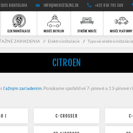
85101 BRATISLAVA
INFO@NOSICETAZNE.SK
+421 910 701 589
ELEKTROINŠTALÁCIE
NOSIČE BICYKLOV
STREŠNÉ NOSIČE
NOSIČE PLATFORMY
ŤAŽNÉ ZARIADENIA
/
Elektroinštalácie
/
Typové elektroinštaláci
CITROEN
 s
ťažným zariadením
. Ponúkame spoľahlivé 7-pinové a 13-pinové r
O I
C-CROSSER
C