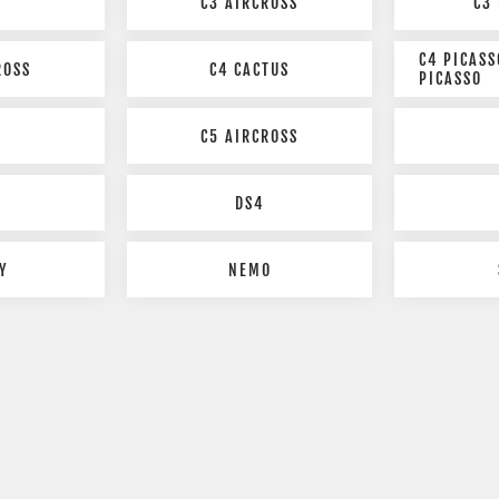
C3 AIRCROSS
C3
C4 PICAS
ROSS
C4 CACTUS
PICASSO
C5 AIRCROSS
DS4
Y
NEMO