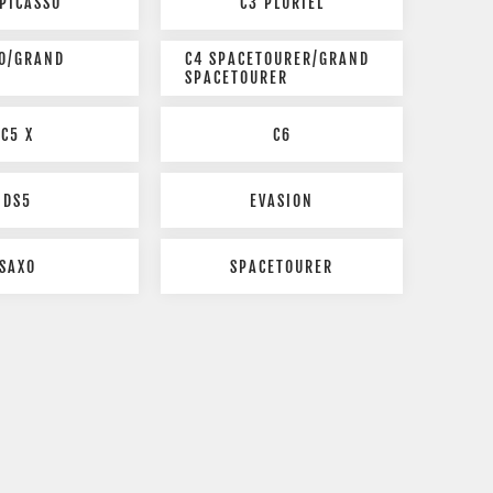
 PICASSO
C3 PLURIEL
SO/GRAND
C4 SPACETOURER/GRAND
SPACETOURER
C5 X
C6
DS5
EVASION
SAXO
SPACETOURER