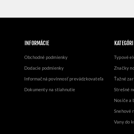
INFORMÁCIE
KATEGÓRI
Obchodné podmienky
Typové el
Dodacie podmienky
Značky n
Informačná povinnosť prevádzkovateľa
Ťažné zar
Dokumenty na stiahnutie
Strešné n
Nosiče a 
Snehové 
Vany do k