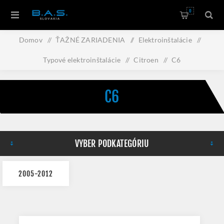
0
Domov
/
ŤAŽNÉ ZARIADENIA
/
Elektroinštalácie
/
Typové elektroinštalácie
/
Citroen
/
C6
C6
VYBER PODKATEGÓRIU
2005-2012