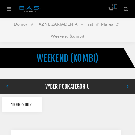
0
Domov
/
ŤAŽNÉ ZARIADENIA
/
Fiat
/
Marea
/
Weekend (kombi)
WEEKEND (KOMBI)
VYBER PODKATEGÓRIU
1996-2002