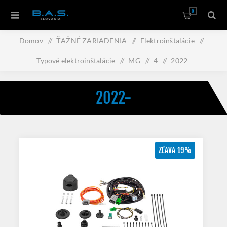
0
Domov
/
ŤAŽNÉ ZARIADENIA
/
Elektroinštalácie
/
Typové elektroinštalácie
/
MG
/
4
/
2022-
2022-
ZĽAVA 19%