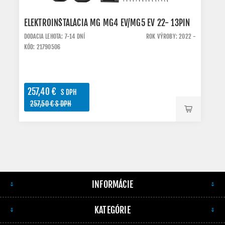
ELEKTROINŠTALÁCIA MG MG4 EV/MG5 EV 22- 13PIN
DODACIA LEHOTA: 7-14 DNÍ
ROK VÝROBY: 2022 -
KÓD: 21790506
257,40 €
S DPH
257,50 € S DPH
INFORMÁCIE
KATEGÓRIE