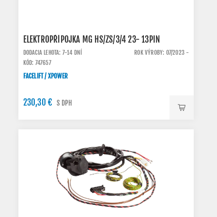
ELEKTROPŘÍPOJKA MG HS/ZS/3/4 23- 13PIN
DODACIA LEHOTA: 7-14 DNÍ
ROK VÝROBY: 07/2023 -
KÓD: 747657
FACELIFT / XPOWER
230,30 €
S DPH