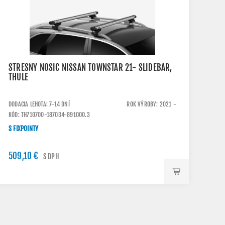
STREŠNÝ NOSIČ NISSAN TOWNSTAR 21- SLIDEBAR,
THULE
DODACIA LEHOTA: 7-14 DNÍ
ROK VÝROBY: 2021 -
KÓD: TH710700-187034-891000.3
S FIXPOINTY
509,10 €
S DPH