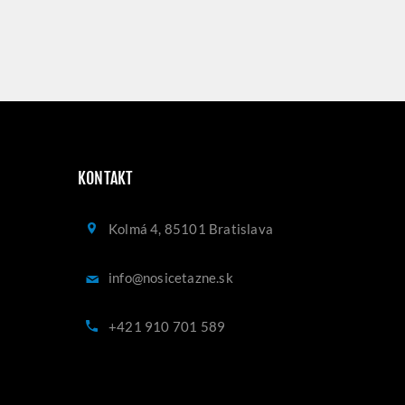
KONTAKT
Kolmá 4, 85101 Bratislava
info@nosicetazne.sk
+421 910 701 589