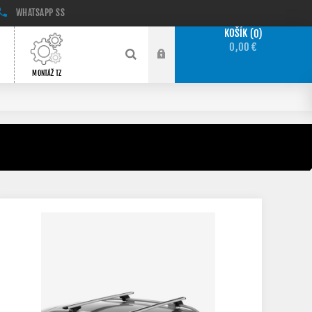
WHATSAPP
SS
KOŠÍK
0
0,00 €
MONTÁŽ TZ