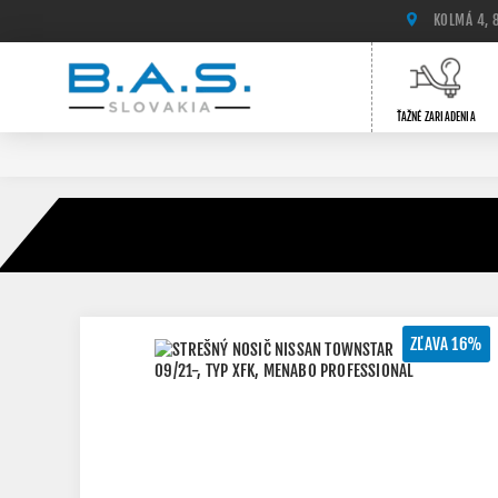
KOLMÁ 4, 
ŤAŽNÉ ZARIADENIA
ZĽAVA 16%