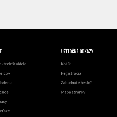
E
UŽITOČNÉ ODKAZY
ektroinštalácie
Košík
osičov
Registrácia
iadenia
Zabudnuté heslo?
osiče
Mapa stránky
boxy
reťaze