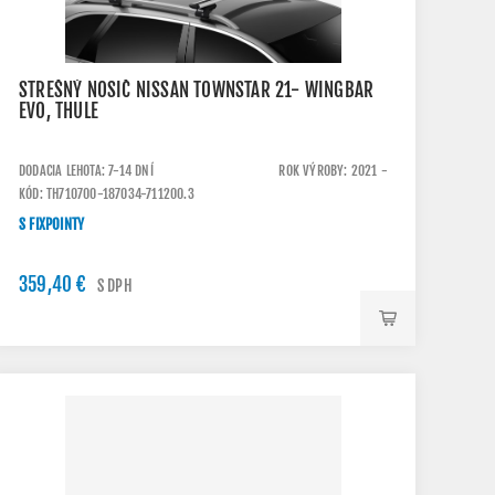
STREŠNÝ NOSIČ NISSAN TOWNSTAR 21- WINGBAR
EVO, THULE
DODACIA LEHOTA: 7-14 DNÍ
ROK VÝROBY: 2021 -
KÓD: TH710700-187034-711200.3
S FIXPOINTY
359,40 €
S DPH