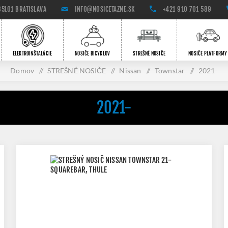
85101 BRATISLAVA
INFO@NOSICETAZNE.SK
+421 910 701 589
ELEKTROINŠTALÁCIE
NOSIČE BICYKLOV
STREŠNÉ NOSIČE
NOSIČE PLATFORMY
Domov
/
STREŠNÉ NOSIČE
/
Nissan
/
Townstar
/
2021-
2021-