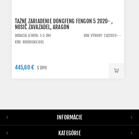
ŤAŽNÉ ZARIADENIE DONGFENG FENGON 5 2020- ,
NOSIČ ZAVAZADEL, ARAGON
DODACIA LEHOTA: 1-5 DNI
ROK VÝROBY: 10/2020- -
KÓD: RH1800AV.DO1
445,60 €
S DPH
INFORMÁCIE
KATEGÓRIE