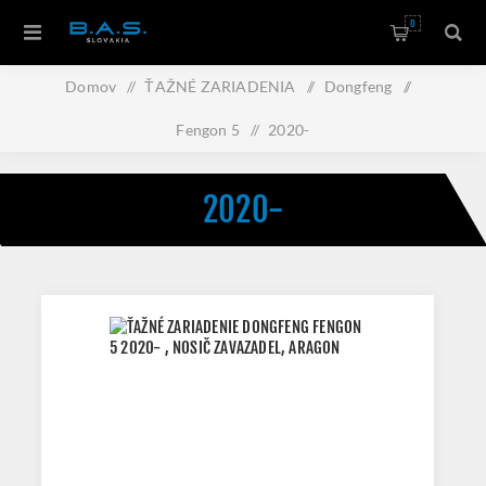
0
Domov
/
ŤAŽNÉ ZARIADENIA
/
Dongfeng
/
Fengon 5
/
2020-
2020-