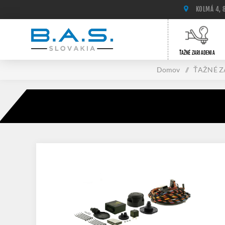
KOLMÁ 4, 
ŤAŽNÉ ZARIADENIA
Domov
/
ŤAŽNÉ Z