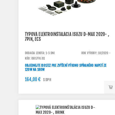
TYPOVÁ ELEKTROINŠTALÁCIA ISUZU D-MAX 2020- ,
7PIN, ECS
DODACIA LEHOTA: 1-5 DNI
ROK VÝROBY: 10/2020 -
KÓD: IS017FH.IS1
OBJEDNEJTE IS017ZZ PRE ZVÝŠENÍ VÝKONU SPÍNANÉHO NAPETÍ ZE
120W NA 180W
164,00 €
S DPH