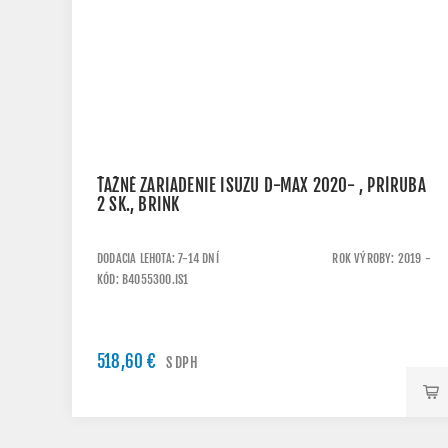
ŤAŽNÉ ZARIADENIE ISUZU D-MAX 2020- , PRÍRUBA
2 SK., BRINK
DODACIA LEHOTA: 7-14 DNÍ
ROK VÝROBY: 2019 -
KÓD: B4055300.IS1
518,60 €
S DPH