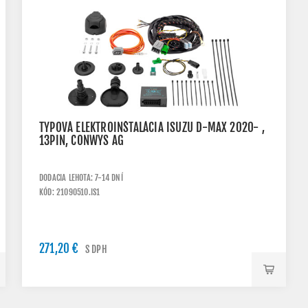
TYPOVÁ ELEKTROINŠTALÁCIA ISUZU D-MAX 2020- ,
13PIN, CONWYS AG
DODACIA LEHOTA: 7-14 DNÍ
KÓD: 21090510.IS1
271,20 €
S DPH