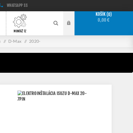
WHATSAPP
SS
KOŠÍK
0
0,00 €
MONTÁŽ TZ
u
/
D-Max
/
2020-