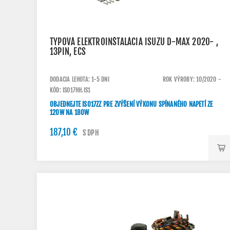
TYPOVÁ ELEKTROINŠTALÁCIA ISUZU D-MAX 2020- ,
13PIN, ECS
DODACIA LEHOTA: 1-5 DNI
ROK VÝROBY: 10/2020 -
KÓD: IS017HH.IS1
OBJEDNEJTE IS017ZZ PRE ZVÝŠENÍ VÝKONU SPÍNANÉHO NAPETÍ ZE
120W NA 180W
187,10 €
S DPH