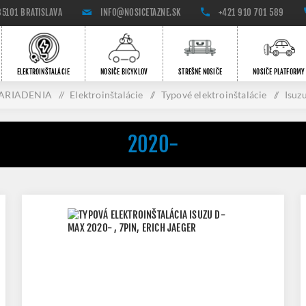
85101 BRATISLAVA
INFO@NOSICETAZNE.SK
+421 910 701 589
ELEKTROINŠTALÁCIE
NOSIČE BICYKLOV
STREŠNÉ NOSIČE
NOSIČE PLATFORMY
ARIADENIA
/
Elektroinštalácie
/
Typové elektroinštalácie
/
Isuz
2020-