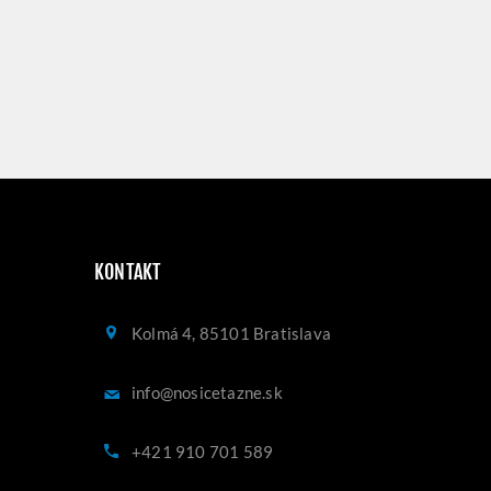
KONTAKT
Kolmá 4, 85101 Bratislava
info@nosicetazne.sk
+421 910 701 589