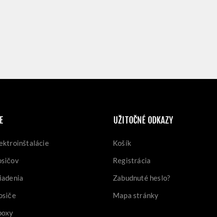
E
UŽITOČNÉ ODKAZY
ektroinštalácie
Košík
osičov
Registrácia
iadenia
Zabudnuté heslo?
osiče
Mapa stránky
boxy