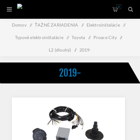
0
Domov
/
ŤAŽNÉ ZARIADENIA
/
Elektroinštalácie
/
Typové elektroinštalácie
/
Toyota
/
Proace City
/
L2 (dlouhý)
/
2019-
2019-