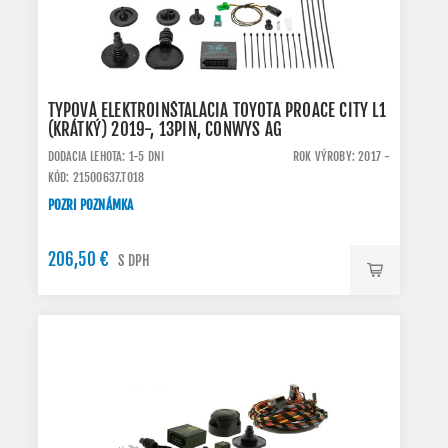
TYPOVÁ ELEKTROINŠTALÁCIA TOYOTA PROACE CITY L1
(KRÁTKÝ) 2019-, 13PIN, CONWYS AG
DODACIA LEHOTA: 1-5 DNI
ROK VÝROBY: 2017 -
KÓD: 21500637.TO18
POZRI POZNÁMKA
206,50 €
S DPH