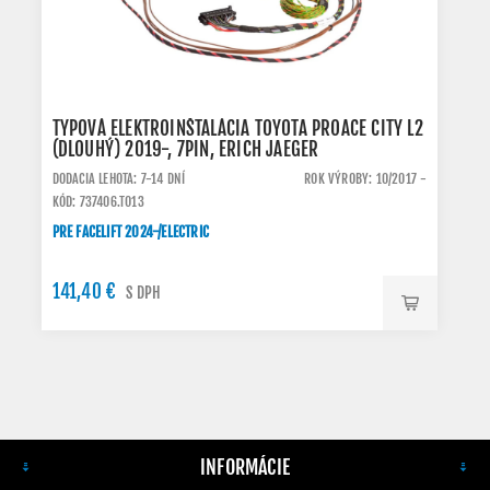
TYPOVÁ ELEKTROINŠTALÁCIA TOYOTA PROACE CITY L2
(DLOUHÝ) 2019-, 7PIN, ERICH JAEGER
DODACIA LEHOTA: 7-14 DNÍ
ROK VÝROBY: 10/2017 -
KÓD: 737406.TO13
PRE FACELIFT 2024-/ELECTRIC
141,40 €
S DPH
INFORMÁCIE