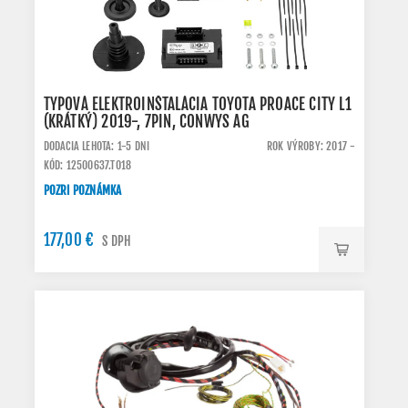
TYPOVÁ ELEKTROINŠTALÁCIA TOYOTA PROACE CITY L1
(KRÁTKÝ) 2019-, 7PIN, CONWYS AG
DODACIA LEHOTA: 1-5 DNI
ROK VÝROBY: 2017 -
KÓD: 12500637.TO18
POZRI POZNÁMKA
177,00 €
S DPH