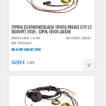
TYPOVÁ ELEKTROINŠTALÁCIA TOYOTA PROACE CITY L2
(DLOUHÝ) 2019-, 13PIN, ERICH JAEGER
DODACIA LEHOTA: 7-14 DNÍ
ROK VÝROBY: 07/2018 -
KÓD: 747269.TO10
NIE JE PRE FACELIFT 2024
147,80 €
S DPH