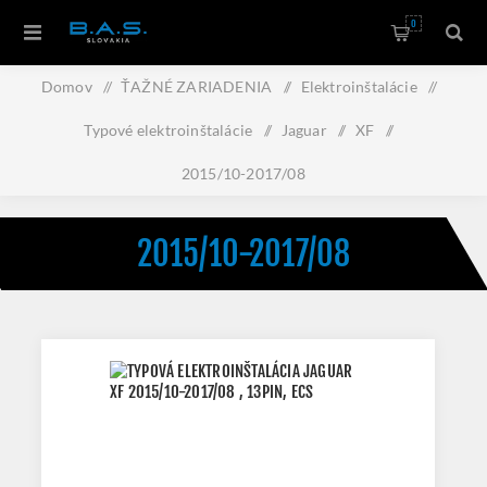
0
Domov
/
ŤAŽNÉ ZARIADENIA
/
Elektroinštalácie
/
Typové elektroinštalácie
/
Jaguar
/
XF
/
2015/10-2017/08
2015/10-2017/08