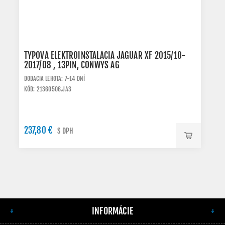
TYPOVÁ ELEKTROINŠTALÁCIA JAGUAR XF 2015/10-
2017/08 , 13PIN, CONWYS AG
DODACIA LEHOTA: 7-14 DNÍ
KÓD: 21360506.JA3
237,80 €
S DPH
INFORMÁCIE