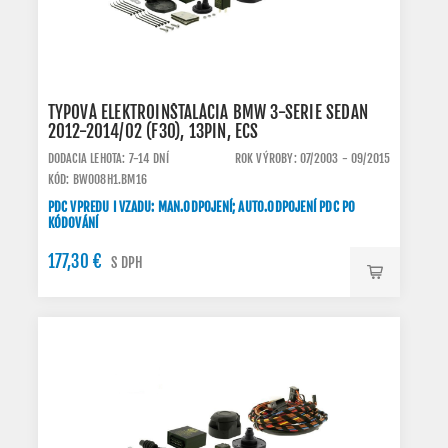
TYPOVÁ ELEKTROINŠTALÁCIA BMW 3-SERIE SEDAN
2012-2014/02 (F30), 13PIN, ECS
DODACIA LEHOTA: 7-14 DNÍ
ROK VÝROBY: 07/2003 - 09/2015
KÓD: BW008H1.BM16
PDC VPREDU I VZADU: MAN.ODPOJENÍ; AUTO.ODPOJENÍ PDC PO
KÓDOVÁNÍ
177,30 €
S DPH