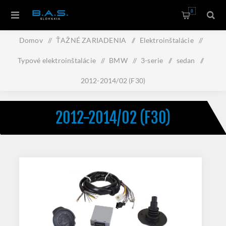
0
Domov
/
ŤAŽNÉ ZARIADENIA
/
Elektroinštalácie
/
Typové elektroinštalácie
/
BMW
/
3-serie
/
sedan
/
2012-2014/02 (F30)
2012-2014/02 (F30)