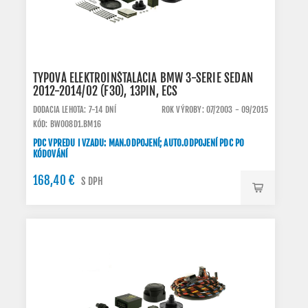
TYPOVÁ ELEKTROINŠTALÁCIA BMW 3-SERIE SEDAN
2012-2014/02 (F30), 13PIN, ECS
DODACIA LEHOTA: 7-14 DNÍ
ROK VÝROBY: 07/2003 - 09/2015
KÓD: BW008D1.BM16
PDC VPREDU I VZADU: MAN.ODPOJENÍ; AUTO.ODPOJENÍ PDC PO
KÓDOVÁNÍ
168,40 €
S DPH