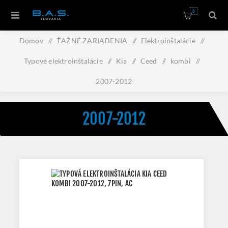
0
Domov
/
ŤAŽNÉ ZARIADENIA
/
Elektroinštalácie
/
Typové elektroinštalácie
/
Kia
/
Ceed
/
kombi
/
2007-2012
2007-2012