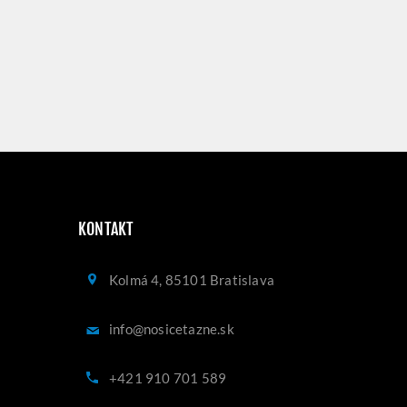
KONTAKT
Kolmá 4, 85101 Bratislava
info@nosicetazne.sk
+421 910 701 589