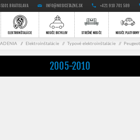
85101 BRATISLAVA
INFO@NOSICETAZNE.SK
+421 910 701 589
ELEKTROINŠTALÁCIE
NOSIČE BICYKLOV
STREŠNÉ NOSIČE
NOSIČE PLATFORMY
IADENIA
/
Elektroinštalácie
/
Typové elektroinštalácie
/
Peugeo
2005-2010