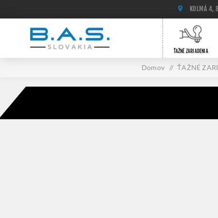
KOLMÁ 4, 
ŤAŽNÉ ZARIADENIA
Domov
/
ŤAŽNÉ ZAR