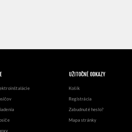
E
UŽITOČNÉ ODKAZY
ektroinštalácie
Košík
osičov
Registrácia
iadenia
Zabudnuté heslo?
osiče
Mapa stránky
boxy