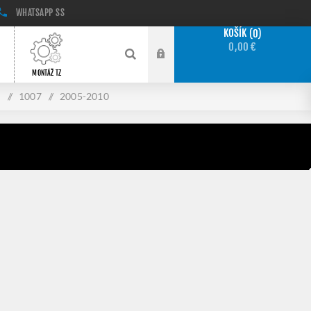
WHATSAPP
SS
KOŠÍK
0
0,00 €
MONTÁŽ TZ
t
/
1007
/
2005-2010