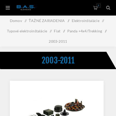
0
Domov
/
ŤAŽNÉ ZARIADENIA
/
Elektroinštalácie
/
Typové elektroinštalácie
/
Fiat
/
Panda +4x4/Trekking
/
2003-2011
2003-2011