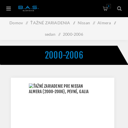
0
Domov
/
ŤAŽNÉ ZARIADENIA
/
Nissan
/
Almera
/
sedan
/
2000-2006
2000-2006