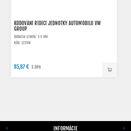
KÓDOVÁNÍ RÍDÍCÍ JEDNOTKY AUTOMOBILU VW
GROUP
DODACIA LEHOTA: 1-5 DNI
KÓD: 122VW
85,87 €
S DPH
INFORMÁCIE