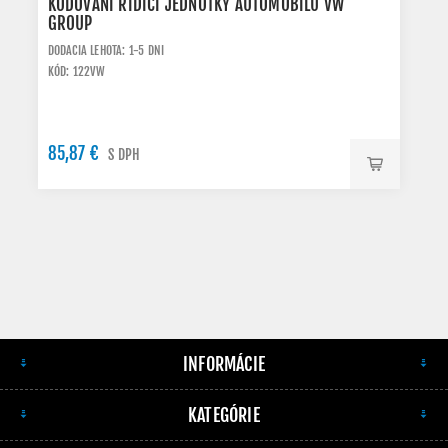
KÓDOVÁNÍ RÍDÍCÍ JEDNOTKY AUTOMOBILU VW
GROUP
DODACIA LEHOTA: 1-5 DNI
KÓD: 122VW
85,87 €
S DPH
INFORMÁCIE
KATEGÓRIE