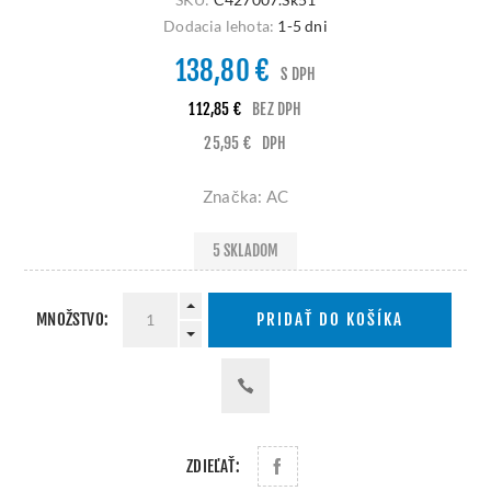
Dodacia lehota:
1-5 dni
138,80 €
S DPH
112,85 €
BEZ DPH
25,95 €
DPH
Značka: AC
5 SKLADOM
MNOŽSTVO:
PRIDAŤ DO KOŠÍKA
ZDIEĽAŤ: