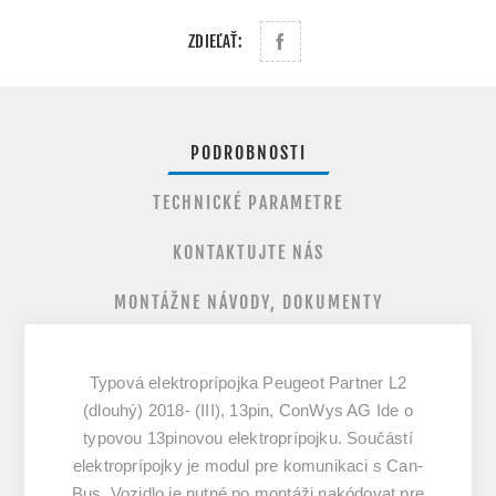
ZDIEĽAŤ:
PODROBNOSTI
TECHNICKÉ PARAMETRE
KONTAKTUJTE NÁS
MONTÁŽNE NÁVODY, DOKUMENTY
Typová elektroprípojka Peugeot Partner L2
(dlouhý) 2018- (III), 13pin, ConWys AG Ide o
typovou 13pinovou elektroprípojku. Součástí
elektroprípojky je modul pre komunikaci s Can-
Bus. Vozidlo je nutné po montáži nakódovat pre