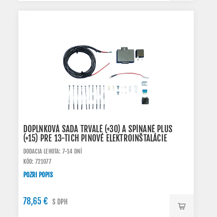
DOPLNKOVÁ SADA TRVALÉ (+30) A SPÍNANÉ PLUS
(+15) PRE 13-TICH PINOVÉ ELEKTROINŠTALÁCIE
DODACIA LEHOTA: 7-14 DNÍ
KÓD: 721077
POZRI POPIS
78,65 €
S DPH