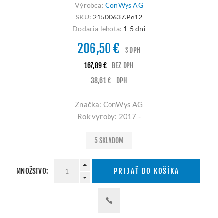
Výrobca:
ConWys AG
SKU:
21500637.Pe12
Dodacia lehota:
1-5 dni
206,50 €
S DPH
167,89 €
BEZ DPH
38,61 €
DPH
Značka: ConWys AG
Rok vyroby: 2017 -
5 SKLADOM
MNOŽSTVO:
PRIDAŤ DO KOŠÍKA