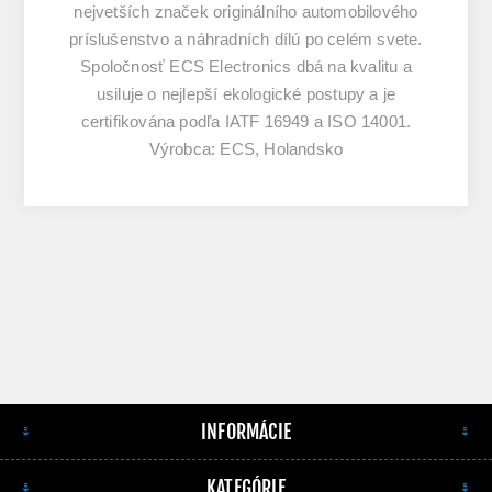
nejvetších značek originálního automobilového
príslušenstvo a náhradních dílú po celém svete.
Spoločnosť ECS Electronics dbá na kvalitu a
usiluje o nejlepší ekologické postupy a je
certifikována podľa IATF 16949 a ISO 14001.
Výrobca: ECS, Holandsko
INFORMÁCIE
KATEGÓRIE