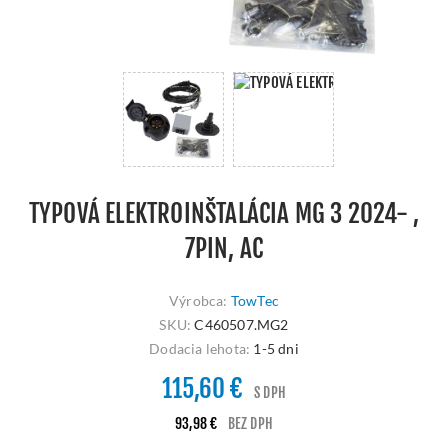
TYPOVÁ ELEKTROINŠTALÁCIA MG 3 2024- ,
7PIN, AC
Výrobca:
TowTec
SKU:
C460507.MG2
Dodacia lehota:
1-5 dni
115,60 €
S DPH
93,98 €
BEZ DPH