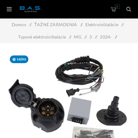
0
Domov
/
ŤAŽNÉ ZARIADENIA
/
Elektroinštalácie
/
Typové elektroinštalácie
/
MG
/
3
/
2024-
/
Typová elektroinštalácia MG 3 2024- , 7pin, AC
GALÉRIA