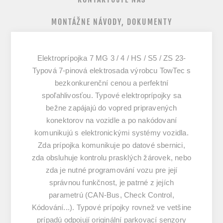
MONTÁŽNE NÁVODY, DOKUMENTY
Elektroprípojka 7 MG 3 / 4 / HS / S5 / ZS 23-
Typová 7-pinová elektrosada výrobcu TowTec s
bezkonkurenční cenou a perfektní
spoľahlivosťou. Typové elektroprípojky sa
bežne zapájajú do vopred pripravených
konektorov na vozidle a po nakódovaní
komunikujú s elektronickými systémy vozidla.
Zda prípojka komunikuje po datové sbernici,
zda obsluhuje kontrolu prasklých žárovek, nebo
zda je nutné programování vozu pre její
správnou funkčnost, je patrné z jejích
parametrú (CAN-Bus, Check Control,
Kódování...). Typové prípojky rovnež ve vetšine
prípadú odpojují originální parkovací senzory