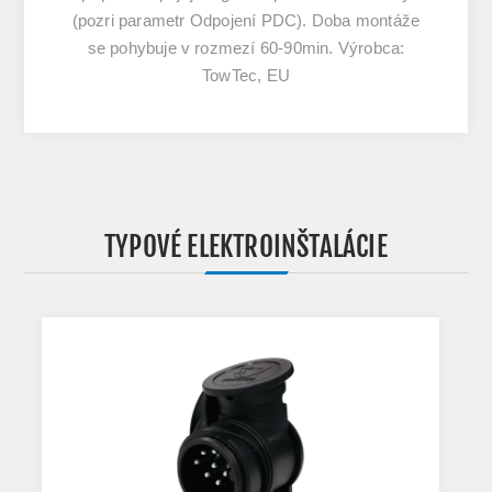
(pozri parametr Odpojení PDC). Doba montáže
se pohybuje v rozmezí 60-90min. Výrobca:
TowTec, EU
TYPOVÉ ELEKTROINŠTALÁCIE