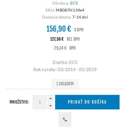
Výrobca:
ECS
SKU:
MB087H1.Me4
Dodacia lehota:
7-14 dní
156,90 €
S DPH
127,56 €
BEZ DPH
29,34 €
DPH
Značka: ECS
Rok vyroby: 03/2014 - 05/2019
1 SKLADOM
MNOŽSTVO:
PRIDAŤ DO KOŠÍKA