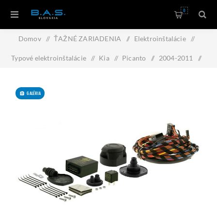
0
Domov
/
ŤAŽNÉ ZARIADENIA
/
Elektroinštalácie
/
Typové elektroinštalácie
/
Kia
/
Picanto
/
2004-2011
/
Typová elektroinštalácia Kia Picanto 2004-2011 , 7pin, ECS
GALÉRIA