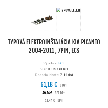
TYPOVÁ ELEKTROINŠTALÁCIA KIA PICANTO
2004-2011 , 7PIN, ECS
Výrobca:
ECS
SKU:
KI040BB.Ki1
Dodacia lehota:
7-14 dní
61,18 €
S DPH
49,74 €
BEZ DPH
11,44 €
DPH