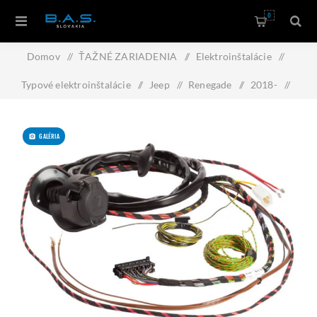
0
Domov
/
ŤAŽNÉ ZARIADENIA
/
Elektroinštalácie
/
Typové elektroinštalácie
/
Jeep
/
Renegade
/
2018-
/
Typová elektroinštalácia Jeep Renegade 2018- , 7pin, Erich
GALÉRIA
Jaeger