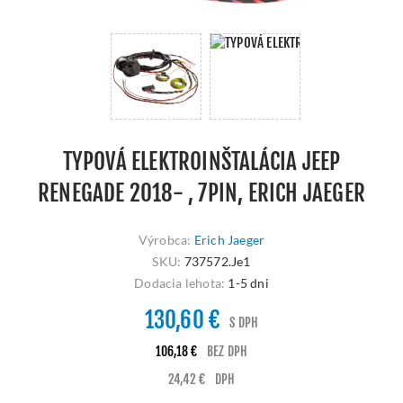
TYPOVÁ ELEKTROINŠTALÁCIA JEEP
RENEGADE 2018- , 7PIN, ERICH JAEGER
Výrobca:
Erich Jaeger
SKU:
737572.Je1
Dodacia lehota:
1-5 dni
130,60 €
S DPH
106,18 €
BEZ DPH
24,42 €
DPH