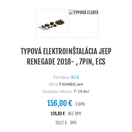
TYPOVÁ ELEKTROINŠTALÁCIA JEEP
RENEGADE 2018- , 7PIN, ECS
Výrobca:
ECS
SKU:
FI044BX.Je4
Dodacia lehota:
7-14 dní
156,00 €
S DPH
126,83 €
BEZ DPH
29,17 €
DPH