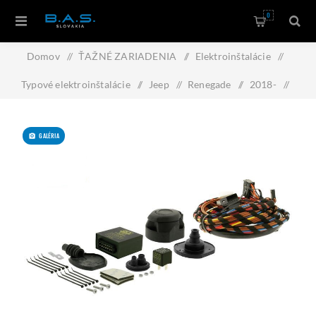
0
Domov
/
ŤAŽNÉ ZARIADENIA
/
Elektroinštalácie
/
Typové elektroinštalácie
/
Jeep
/
Renegade
/
2018-
/
Typová elektroinštalácia Jeep Renegade 2018- , 7pin, ECS
GALÉRIA