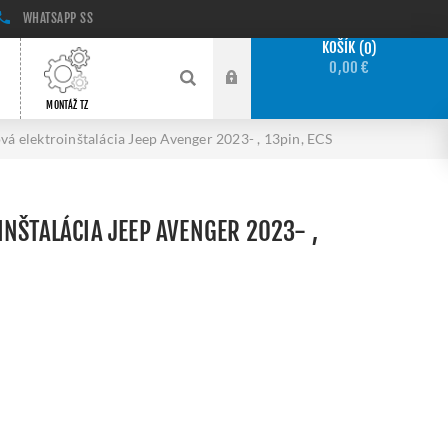
WHATSAPP
SS
KOŠÍK
0
0,00 €
MONTÁŽ TZ
vá elektroinštalácia Jeep Avenger 2023- , 13pin, ECS
INŠTALÁCIA JEEP AVENGER 2023- ,