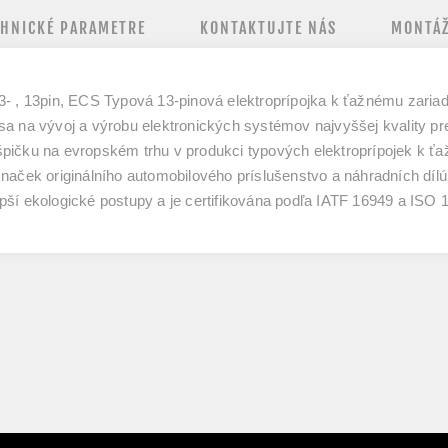
CHNICKÉ PARAMETRE
KONTAKTUJTE NÁS
MONTÁŽ
3- , 13pin, ECS Typová 13-pinová elektroprípojka k ťažnému zaria
a na vývoj a výrobu elektronických systémov najvyššej kvality pr
špičku na evropském trhu v produkci typových elektroprípojek k 
značek originálního automobilového príslušenstvo a náhradních dí
jlepší ekologické postupy a je certifikována podľa IATF 16949 a I