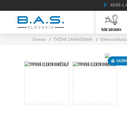
KOLMÁ 4, 
ŤAŽNÉ ZARIADENIA
Domov
/
ŤAŽNÉ ZARIADENIA
/
Elektroinštalá
GALÉRI