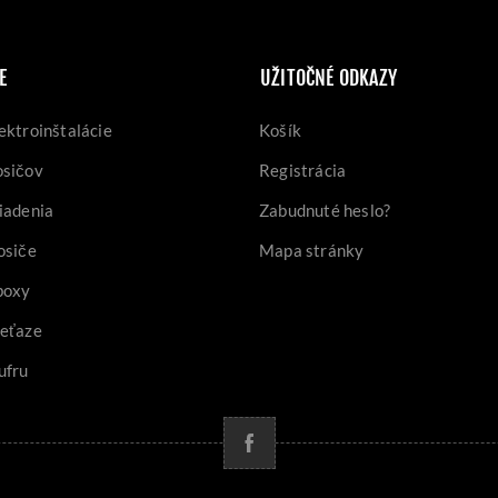
E
UŽITOČNÉ ODKAZY
ektroinštalácie
Košík
osičov
Registrácia
iadenia
Zabudnuté heslo?
osiče
Mapa stránky
boxy
reťaze
ufru