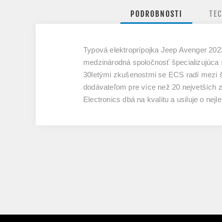
PODROBNOSTI
TE
Typová elektroprípojka Jeep Avenger 202
medzinárodná spoločnosť špecializujúca s
30letými zkušenostmi se ECS radí mezi 
dodávateľom pre více než 20 nejvetších 
Electronics dbá na kvalitu a usiluje o ne