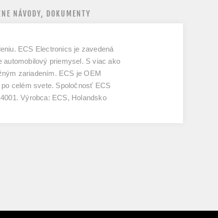
NE NÁVODY, DOKUMENTY
deniu. ECS Electronics je zavedená
e automobilový priemysel. S viac ako
ťažným zariadením. ECS je OEM
lú po celém svete. Spoločnosť ECS
SO 14001. Výrobca: ECS, Holandsko