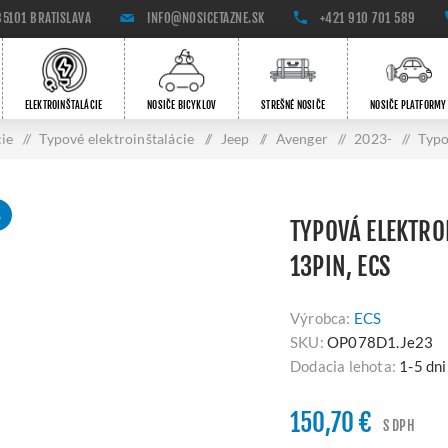
85101 BRATISLAVA
INFO@NOSICETAZNE.SK
+421 910 701 589
ELEKTROINŠTALÁCIE
NOSIČE BICYKLOV
STREŠNÉ NOSIČE
NOSIČE PLATFORMY
cie
/
Typové elektroinštalácie
/
Jeep
/
Avenger
/
2023-
/
Typo
A
TYPOVÁ ELEKTRO
13PIN, ECS
Výrobca:
ECS
SKU:
OP078D1.Je23
Dodacia lehota:
1-5 dni
150,70 €
S DPH