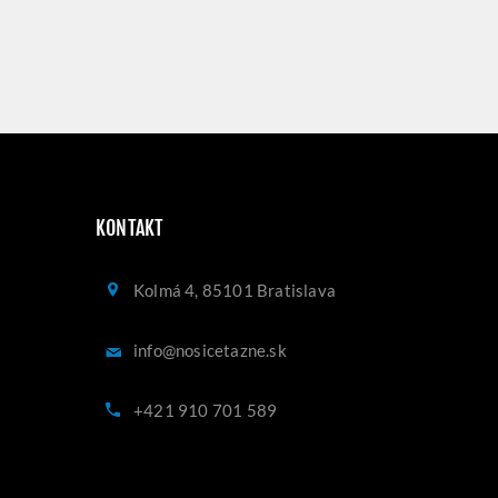
KONTAKT
Kolmá 4, 85101 Bratislava
info@nosicetazne.sk
+421 910 701 589