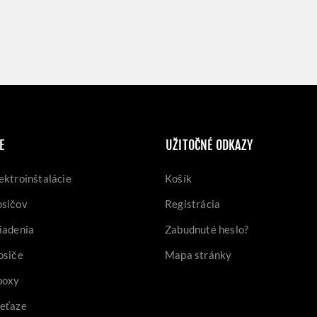
E
UŽITOČNÉ ODKAZY
ektroinštalácie
Košík
osičov
Registrácia
iadenia
Zabudnuté heslo?
osiče
Mapa stránky
boxy
reťaze