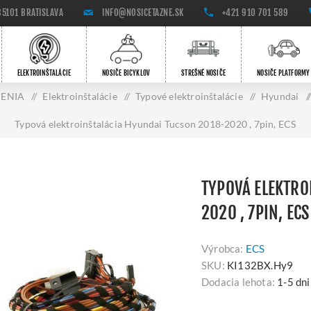
85101 BRATISLAVA
INFO@NOSICETAZNE.SK
+421 910 701 589
ELEKTROINŠTALÁCIE
NOSIČE BICYKLOV
STREŠNÉ NOSIČE
NOSIČE PLATFORMY
DENIA
/
Elektroinštalácie
/
Typové elektroinštalácie
/
Hyundai
/
Typová elektroinštalácia Hyundai Tucson 2018-2020 , 7pin, ECS
TYPOVÁ ELEKTRO
2020 , 7PIN, ECS
Výrobca:
ECS
SKU:
KI132BX.Hy9
Dodacia lehota:
1-5 dni