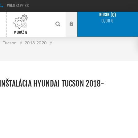
WHATSAPP
SS
KOŠÍK
0
0,00 €
MONTÁŽ TZ
Tucson
/
2018-2020
/
INŠTALÁCIA HYUNDAI TUCSON 2018-