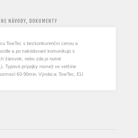
NE NÁVODY, DOKUMENTY
obcu TowTec s bezkonkurenční cenou a
vozidle a po nakódovaní komunikujú s
ch žárovek, nebo zda je nutné
). Typové prípojky rovnež ve vetšine
v rozmezí 60-90min. Výrobca: TowTec, EU