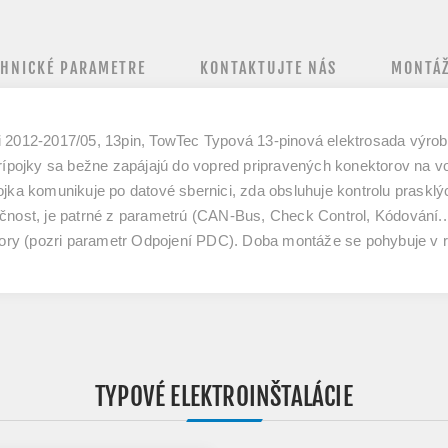
CHNICKÉ PARAMETRE
KONTAKTUJTE NÁS
MONTÁŽ
i 2012-2017/05, 13pin, TowTec Typová 13-pinová elektrosada výr
prípojky sa bežne zapájajú do vopred pripravených konektorov na 
ojka komunikuje po datové sbernici, zda obsluhuje kontrolu prasklý
čnost, je patrné z parametrú (CAN-Bus, Check Control, Kódování...
enzory (pozri parametr Odpojení PDC). Doba montáže se pohybuje 
TYPOVÉ ELEKTROINŠTALÁCIE