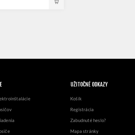
E
UŽITOČNÉ ODKAZY
ektroinštalácie
Košík
osičov
Registrácia
iadenia
Zabudnuté heslo?
osiče
Mapa stránky