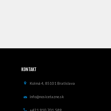
KONTAKT
Kolmá 4, 85101 Bratislava
info@nosicetazne.sk
+421 910 701 589