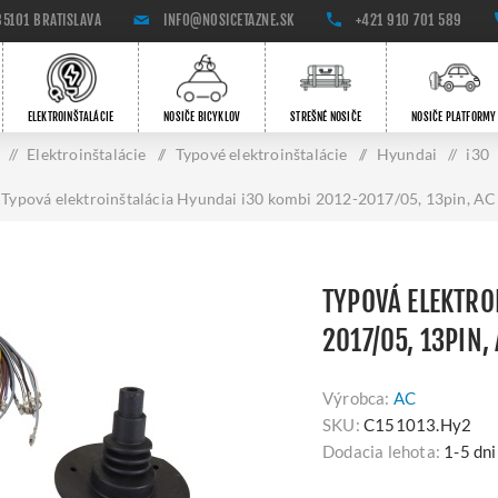
85101 BRATISLAVA
INFO@NOSICETAZNE.SK
+421 910 701 589
ELEKTROINŠTALÁCIE
NOSIČE BICYKLOV
STREŠNÉ NOSIČE
NOSIČE PLATFORMY
/
Elektroinštalácie
/
Typové elektroinštalácie
/
Hyundai
/
i30
Typová elektroinštalácia Hyundai i30 kombi 2012-2017/05, 13pin, AC
TYPOVÁ ELEKTRO
2017/05, 13PIN,
Výrobca:
AC
SKU:
C151013.Hy2
Dodacia lehota:
1-5 dni