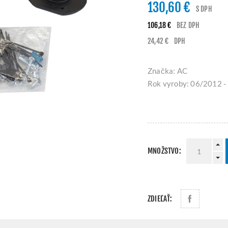
130,60 €
S DPH
106,18 €
BEZ DPH
24,42 €
DPH
Značka: AC
Rok vyroby: 06/2012 -
MNOŽSTVO:
ZDIEĽAŤ: