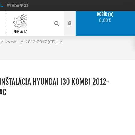
WHATSAPP
SS
KOŠÍK
0
0,00 €
MONTÁŽ TZ
/
kombi
/
2012-2017 (GD)
/
INŠTALÁCIA HYUNDAI I30 KOMBI 2012-
 AC