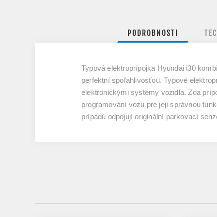
PODROBNOSTI
TE
Typová elektroprípojka Hyundai i30 komb
perfektní spoľahlivosťou. Typové elektro
elektronickými systémy vozidla. Zda príp
programování vozu pre její správnou funk
prípadú odpojují originální parkovací s