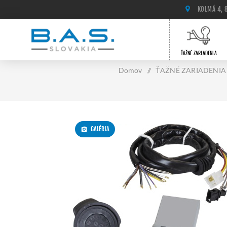
KOLMÁ 4, 
ŤAŽNÉ ZARIADENIA
Domov
/
ŤAŽNÉ ZARIADENIA
GALÉRIA