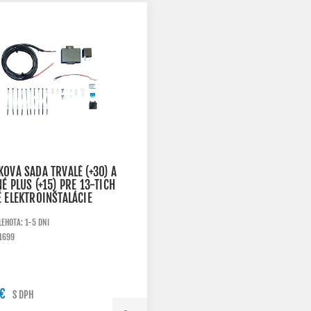
OVÁ SADA TRVALÉ (+30) A
É PLUS (+15) PRE 13-TICH
 ELEKTROINŠTALÁCIE
LEHOTA: 1-5 DNI
1699
 €
S DPH