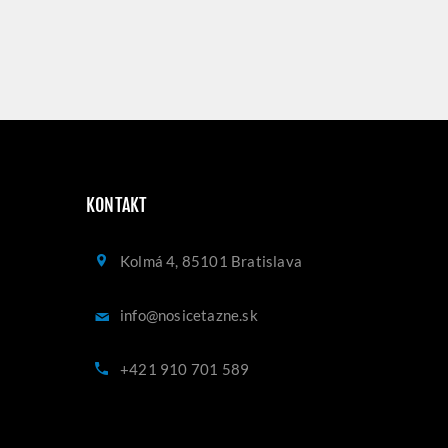
KONTAKT
Kolmá 4, 85101 Bratislava
info@nosicetazne.sk
+421 910 701 589