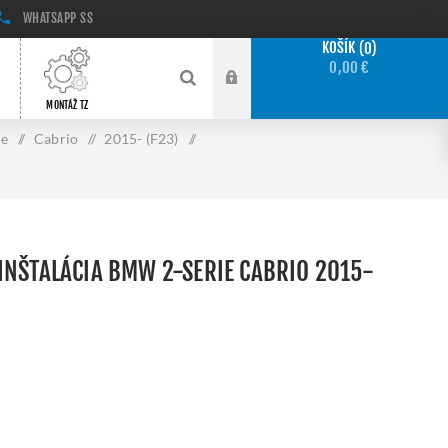
WHATSAPP
SS
KOŠÍK
0
0,00 €
MONTÁŽ TZ
ie
/
Cabrio
/
2015- (F23)
/
INŠTALÁCIA BMW 2-SERIE CABRIO 2015-