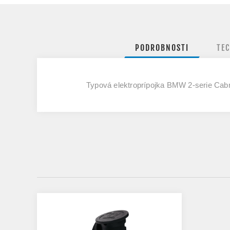
PODROBNOSTI
TE
Typová elektroprípojka BMW 2-serie Cabr