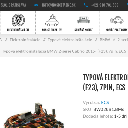
85101 BRATISLAVA
INFO@NOSICETAZNE.SK
+421 910 701 589
ELEKTROINŠTALÁCIE
NOSIČE BICYKLOV
STREŠNÉ NOSIČE
NOSIČE PLATFORMY
A
/
Elektroinštalácie
/
Typové elektroinštalácie
/
BMW
/
2-ser
Typová elektroinštalácia BMW 2-serie Cabrio 2015- (F23), 7pin, ECS
TYPOVÁ ELEKTRO
(F23), 7PIN, ECS
Výrobca:
ECS
SKU:
BW028B1.BM6
Dodacia lehota:
1-5 dni