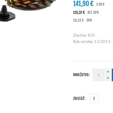
141,90 €
S DPH
115,37 €
BEZ DPH
26,53 €
DPH
Značka: ECS
Rok vyroby: 11/2013 -
MNOŽSTVO:
ZDIEĽAŤ: