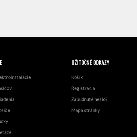
E
UŽITOČNÉ ODKAZY
ektroinštalácie
Košík
osičov
Registrácia
iadenia
Zabudnuté heslo?
osiče
Mapa stránky
boxy
reťaze