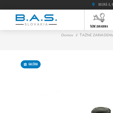
KOLMÁ 4, 
ŤAŽNÉ ZARIADENIA
Domov
/
ŤAŽNÉ ZARIADENI
GALÉRIA