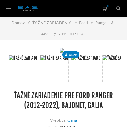
0
Domov
/
ŤAŽNÉ ZARIADENIA
/
Ford
/
Ranger
/
4WD
/
2015-2022
/
Ťažné zariadenie pre FORD Ranger (2012-2022), bajonet, Galia
GALÉRIA
ŤAŽNÉ ZARIADENIE PRE FORD RANGER
(2012-2022), BAJONET, GALIA
Výrobca:
Galia
SKU:
997-F1265