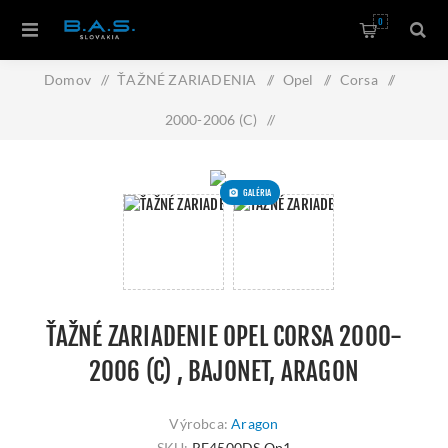
0
Domov
/
ŤAŽNÉ ZARIADENIA
/
Opel
/
Corsa
/
2000-2006 (C)
/
Ťažné zariadenie Opel Corsa 2000-2006 (C) , bajonet, Aragon
GALÉRIA
ŤAŽNÉ ZARIADENIE OPEL CORSA 2000-
2006 (C) , BAJONET, ARAGON
Výrobca:
Aragon
SKU:
RE4500DS.Op1