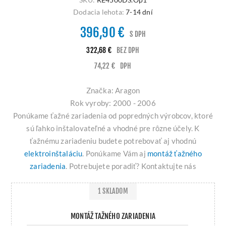
Dodacia lehota:
7-14 dní
396,90 €
S DPH
322,68 €
BEZ DPH
74,22 €
DPH
Značka: Aragon
Rok vyroby: 2000 - 2006
Ponúkame ťažné zariadenia od popredných výrobcov, ktoré
sú ľahko inštalovateľné a vhodné pre rôzne účely. K
ťažnému zariadeniu budete potrebovať aj vhodnú
elektroinštaláciu
. Ponúkame Vám aj
montáž ťažného
zariadenia
. Potrebujete poradiť? Kontaktujte nás
1 SKLADOM
MONTÁŽ TAŽNÉHO ZARIADENIA