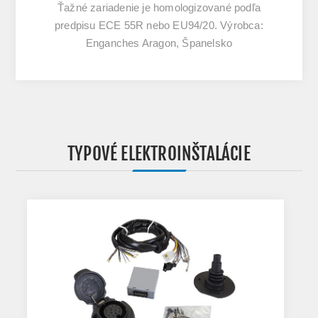
Ťažné zariadenie je homologizované podľa
predpisu ECE 55R nebo EU94/20. Výrobca:
Enganches Aragon, Španelsko
TYPOVÉ ELEKTROINŠTALÁCIE