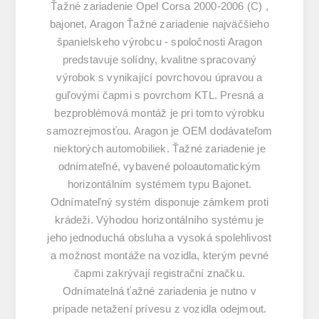
Ťažné zariadenie Opel Corsa 2000-2006 (C) ,
bajonet, Aragon Ťažné zariadenie najväčšieho
španielskeho výrobcu - spoločnosti Aragon
predstavuje solídny, kvalitne spracovaný
výrobok s vynikající povrchovou úpravou a
guľovými čapmi s povrchom KTL. Presná a
bezproblémová montáž je pri tomto výrobku
samozrejmosťou. Aragon je OEM dodávateľom
niektorých automobiliek. Ťažné zariadenie je
odnímateľné, vybavené poloautomatickým
horizontálním systémem typu Bajonet.
Odnímateľný systém disponuje zámkem proti
krádeži. Výhodou horizontálního systému je
jeho jednoduchá obsluha a vysoká spolehlivost
a možnost montáže na vozidla, kterým pevné
čapmi zakrývají registrační značku.
Odnímatelná ťažné zariadenia je nutno v
prípade netažení prívesu z vozidla odejmout.