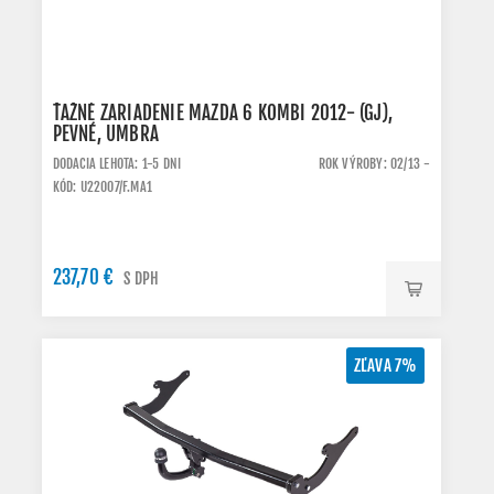
ŤAŽNÉ ZARIADENIE MAZDA 6 KOMBI 2012- (GJ),
PEVNÉ, UMBRA
DODACIA LEHOTA: 1-5 DNI
ROK VÝROBY: 02/13 -
KÓD: U22007/F.MA1
237,70 €
S DPH
ZĽAVA 7%