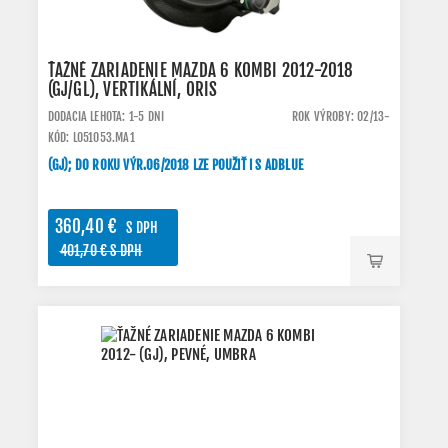
ŤAŽNÉ ZARIADENIE MAZDA 6 KOMBI 2012-2018
(GJ/GL), VERTIKÁLNÍ, ORIS
DODACIA LEHOTA: 1-5 DNI
ROK VÝROBY: 02/13-
KÓD: L051053.MA1
(GJ); DO ROKU VÝR.06/2018 LZE POUŽIŤ I S ADBLUE
360,40 €
S DPH
401,70 € S DPH