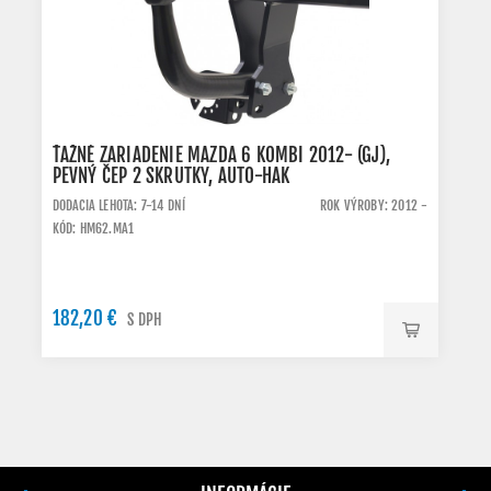
ŤAŽNÉ ZARIADENIE MAZDA 6 KOMBI 2012- (GJ),
PEVNÝ ČEP 2 SKRUTKY, AUTO-HAK
DODACIA LEHOTA: 7-14 DNÍ
ROK VÝROBY: 2012 -
KÓD: HM62.MA1
182,20 €
S DPH