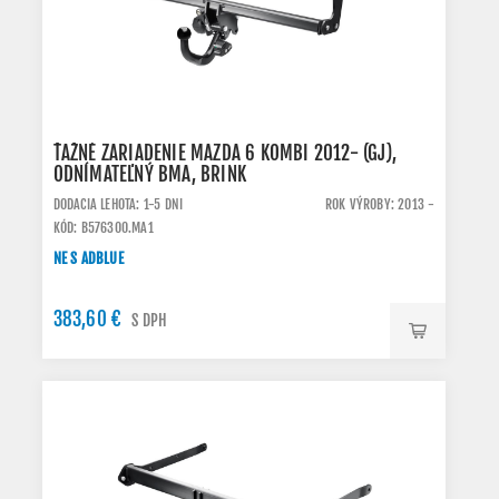
ŤAŽNÉ ZARIADENIE MAZDA 6 KOMBI 2012- (GJ),
ODNÍMATEĽNÝ BMA, BRINK
DODACIA LEHOTA: 1-5 DNI
ROK VÝROBY: 2013 -
KÓD: B576300.MA1
NE S ADBLUE
383,60 €
S DPH