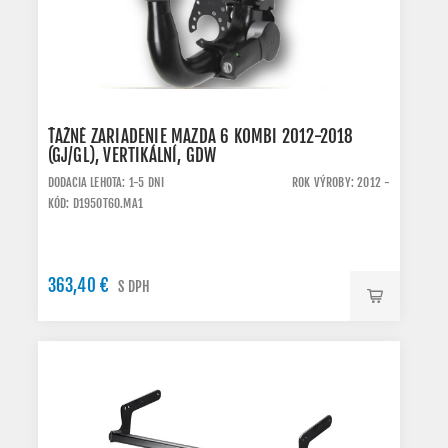
ŤAŽNÉ ZARIADENIE MAZDA 6 KOMBI 2012-2018
(GJ/GL), VERTIKÁLNÍ, GDW
DODACIA LEHOTA: 1-5 DNI
ROK VÝROBY: 2012 -
KÓD: D1950T60.MA1
363,40 €
S DPH