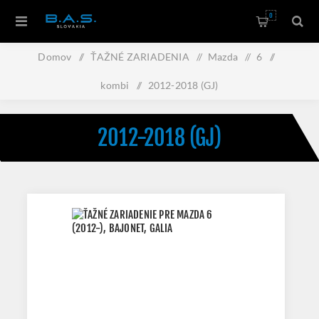
0
Domov
/
ŤAŽNÉ ZARIADENIA
/
Mazda
/
6
/
kombi
/
2012-2018 (GJ)
2012-2018 (GJ)