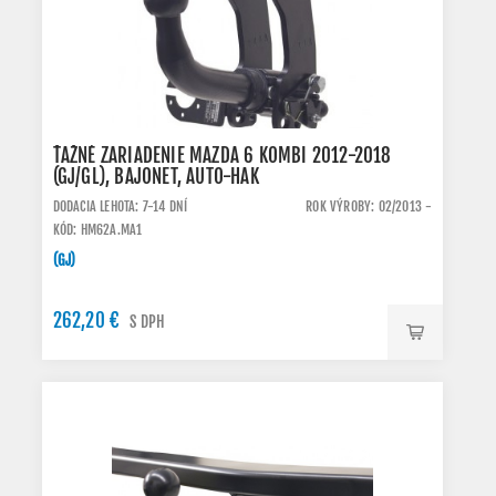
ŤAŽNÉ ZARIADENIE MAZDA 6 KOMBI 2012-2018
(GJ/GL), BAJONET, AUTO-HAK
DODACIA LEHOTA: 7-14 DNÍ
ROK VÝROBY: 02/2013 -
KÓD: HM62A.MA1
(GJ)
262,20 €
S DPH