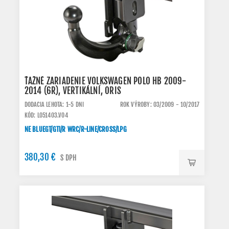
ŤAŽNÉ ZARIADENIE VOLKSWAGEN POLO HB 2009-
2014 (6R), VERTIKÁLNÍ, ORIS
DODACIA LEHOTA: 1-5 DNI
ROK VÝROBY: 03/2009 - 10/2017
KÓD: L051403.VO4
NE BLUEGT/GTI/R WRC/R-LINE/CROSS/LPG
380,30 €
S DPH