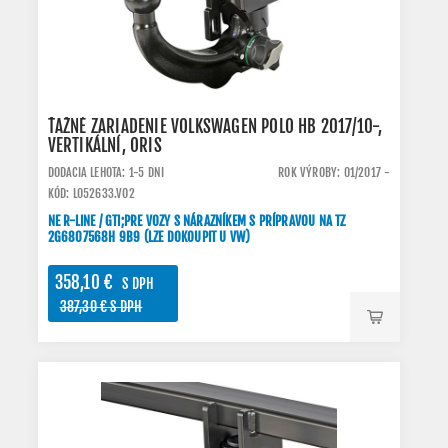
ŤAŽNÉ ZARIADENIE VOLKSWAGEN POLO HB 2017/10-,
VERTIKÁLNÍ, ORIS
DODACIA LEHOTA: 1-5 DNI
ROK VÝROBY: 01/2017 -
KÓD: L052633.VO2
NE R-LINE / GTI;PRE VOZY S NÁRAZNÍKEM S PRÍPRAVOU NA TZ
2G6807568H 9B9 (LZE DOKOUPIT U VW)
358,10 €
S DPH
387,30 € S DPH