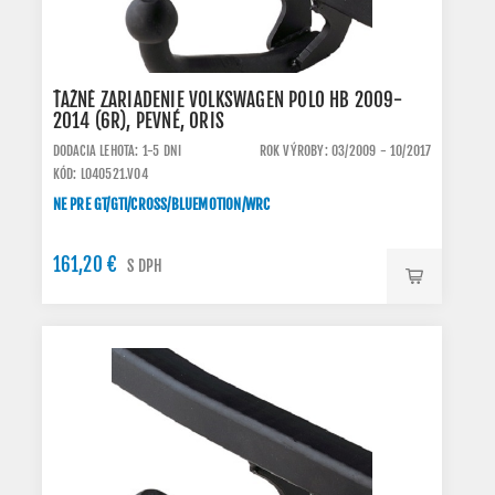
ŤAŽNÉ ZARIADENIE VOLKSWAGEN POLO HB 2009-
2014 (6R), PEVNÉ, ORIS
DODACIA LEHOTA: 1-5 DNI
ROK VÝROBY: 03/2009 - 10/2017
KÓD: L040521.VO4
NE PRE GT/GTI/CROSS/BLUEMOTION/WRC
161,20 €
S DPH