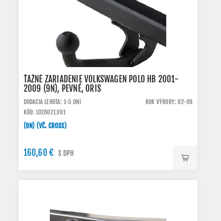
ŤAŽNÉ ZARIADENIE VOLKSWAGEN POLO HB 2001-
2009 (9N), PEVNÉ, ORIS
DODACIA LEHOTA: 1-5 DNI
ROK VÝROBY: 02-09
KÓD: L028021.VO1
(9N) (VČ. CROSS)
160,60 €
S DPH