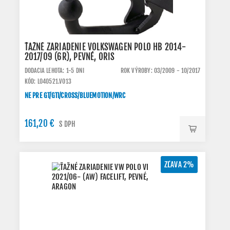
ŤAŽNÉ ZARIADENIE VOLKSWAGEN POLO HB 2014-
2017/09 (6R), PEVNÉ, ORIS
DODACIA LEHOTA: 1-5 DNI
ROK VÝROBY: 03/2009 - 10/2017
KÓD: L040521.VO13
NE PRE GT/GTI/CROSS/BLUEMOTION/WRC
161,20 €
S DPH
ZĽAVA 2%