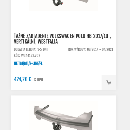
ŤAŽNÉ ZARIADENIE VOLKSWAGEN POLO HB 2017/10-,
VERTIKÁLNÍ, WESTFALIA
DODACIA LEHOTA: 1-5 DNI
ROK VÝROBY: 06/2017 - 04/2021
KÓD: W344123.VO2
NE TGI/GTI/R-LINE/FL
424,20 €
S DPH