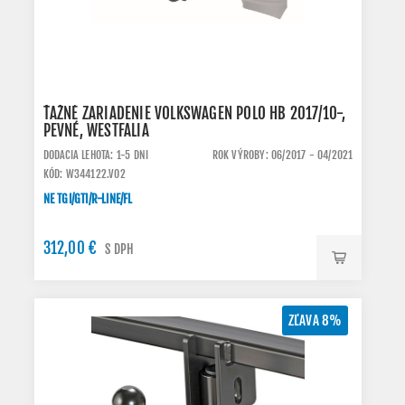
ŤAŽNÉ ZARIADENIE VOLKSWAGEN POLO HB 2017/10-,
PEVNÉ, WESTFALIA
DODACIA LEHOTA: 1-5 DNI
ROK VÝROBY: 06/2017 - 04/2021
KÓD: W344122.VO2
NE TGI/GTI/R-LINE/FL
312,00 €
S DPH
ZĽAVA 8%