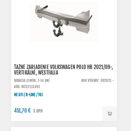
ŤAŽNÉ ZARIADENIE VOLKSWAGEN POLO HB 2021/09-,
VERTIKÁLNÍ, WESTFALIA
DODACIA LEHOTA: 7-14 DNÍ
ROK VÝROBY: 07/2021 -
KÓD: W322113.VO1
NE GTI / R-LINE / TGI
451,70 €
S DPH