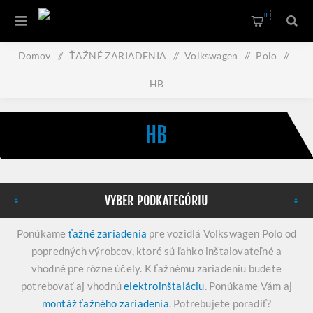
0
Domov
/
ŤAŽNÉ ZARIADENIA
/
Volkswagen
/
Polo
/
HB
HB
VYBER PODKATEGÓRIU
Ponúkame
ťažné zariadenia
pre vozidlá Volkswagen Polo od
popredných výrobcov, ktoré sú ľahko inštalovateľné a
vhodné pre rôzne účely. K ťažnému zariadeniu budete
potrebovať aj vhodnú
elektroinštaláciu
. Ponúkame Vám aj
montáž ťažného zariadenia
. Potrebujete poradiť?