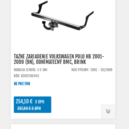
ŤAŽNÉ ZARIADENIE VOLKSWAGEN POLO HB 2001-
2009 (9N), ODNÍMATEĽNÝ BMC, BRINK
DODACIA LEHOTA: 1-5 DNI
ROK VÝROBY: 2001 - 02/2009
KÓD: B392300.VO1
NE PRE FUN
254,10 €
S DPH
267,90 € S DPH