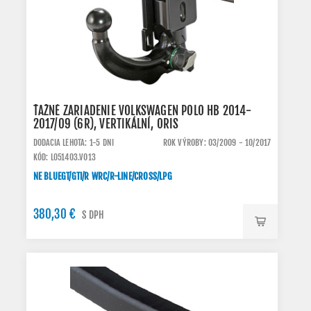
ŤAŽNÉ ZARIADENIE VOLKSWAGEN POLO HB 2014-
2017/09 (6R), VERTIKÁLNÍ, ORIS
DODACIA LEHOTA: 1-5 DNI
ROK VÝROBY: 03/2009 - 10/2017
KÓD: L051403.VO13
NE BLUEGT/GTI/R WRC/R-LINE/CROSS/LPG
380,30 €
S DPH