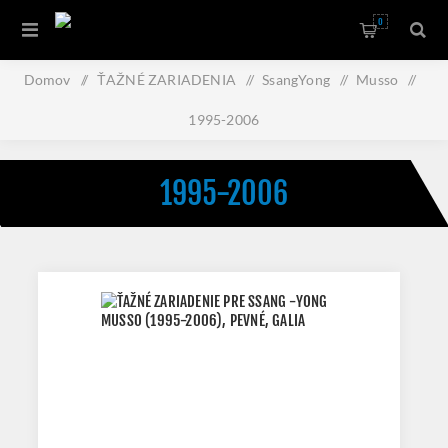
0
Domov
/
ŤAŽNÉ ZARIADENIA
/
SsangYong
/
Musso
/
1995-2006
1995-2006