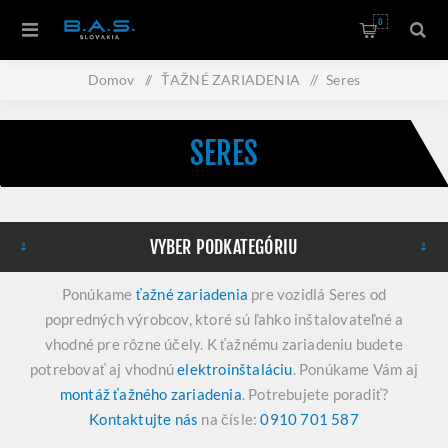
0
Domov
/
ŤAŽNÉ ZARIADENIA
/
Seres
SERES
VYBER PODKATEGÓRIU
Ponúkame
ťažné zariadenia
pre vozidlá Seres od
popredných výrobcov, ktoré sú ľahko inštalovateľné a
vhodné pre rôzne účely. K ťažnému zariadeniu budete
potrebovať aj vhodnú
elektroinštaláciu
. Ponúkame Vám aj
montáž ťažného zariadenia
. Potrebujete poradiť?
Kontaktujte nás
na čísle:
0910 701 587