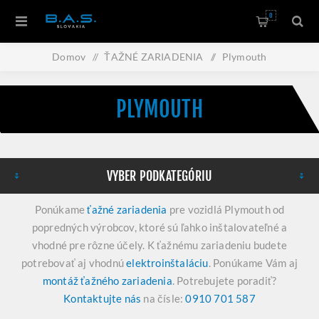
0
Domov
/
ŤAŽNÉ ZARIADENIA
/
Plymouth
PLYMOUTH
VYBER PODKATEGÓRIU
Ponúkame
ťažné zariadenia
pre vozidlá Plymouth od
popredných výrobcov, ktoré sú ľahko inštalovateľné a
vhodné pre rôzne účely. K ťažnému zariadeniu budete
potrebovať aj vhodnú
elektroinštaláciu
. Ponúkame Vám aj
montáž ťažného zariadenia
. Potrebujete poradiť?
Kontaktujte nás
na čísle:
0910 701 587