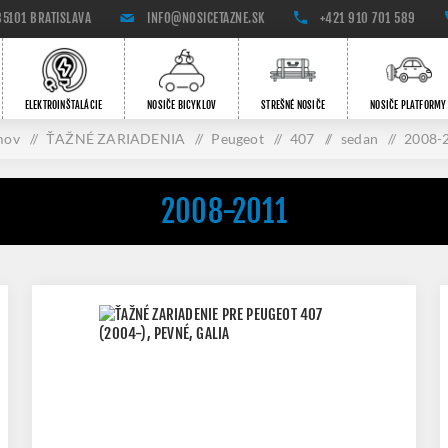
85101 BRATISLAVA
INFO@NOSICETAZNE.SK
+421 910 701 589
ELEKTROINŠTALÁCIE
NOSIČE BICYKLOV
STREŠNÉ NOSIČE
NOSIČE PLATFORMY
mov
/
ŤAŽNÉ ZARIADENIA
/
Peugeot
/
407
/
sedan
/
2008-
2008-2011