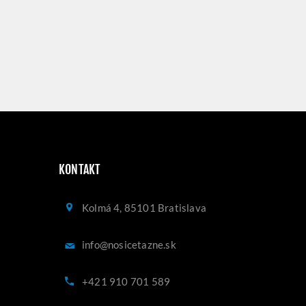
KONTAKT
Kolmá 4, 85101 Bratislava
info@nosicetazne.sk
+421 910 701 589