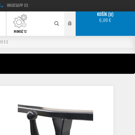
WHATSAPP
SS
KOŠÍK
0
0,00 €
MONTÁŽ TZ
2011