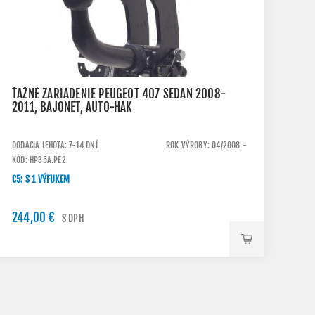
ŤAŽNÉ ZARIADENIE PEUGEOT 407 SEDAN 2008-
2011, BAJONET, AUTO-HAK
DODACIA LEHOTA: 7-14 DNÍ
ROK VÝROBY: 04/2008 -
KÓD: HP35A.PE2
C5: S 1 VÝFUKEM
244,00 €
S DPH