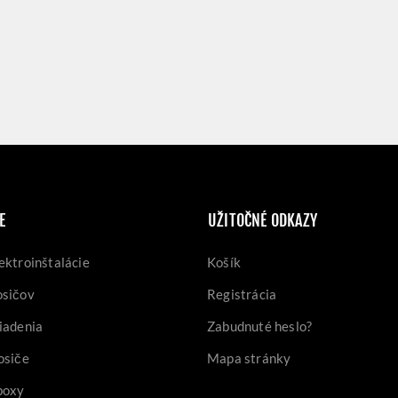
E
UŽITOČNÉ ODKAZY
ektroinštalácie
Košík
osičov
Registrácia
iadenia
Zabudnuté heslo?
osiče
Mapa stránky
boxy