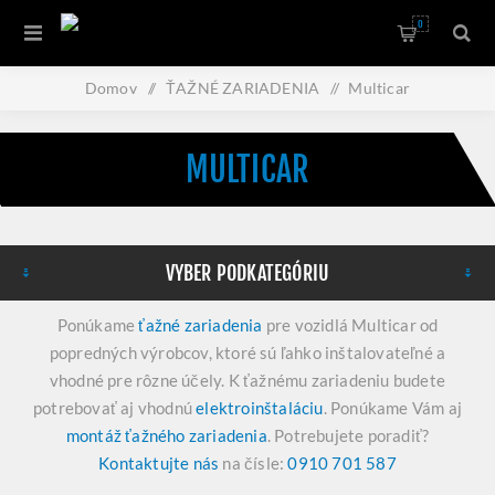
0
Domov
/
ŤAŽNÉ ZARIADENIA
/
Multicar
MULTICAR
VYBER PODKATEGÓRIU
Ponúkame
ťažné zariadenia
pre vozidlá Multicar od
popredných výrobcov, ktoré sú ľahko inštalovateľné a
vhodné pre rôzne účely. K ťažnému zariadeniu budete
potrebovať aj vhodnú
elektroinštaláciu
. Ponúkame Vám aj
montáž ťažného zariadenia
. Potrebujete poradiť?
Kontaktujte nás
na čísle:
0910 701 587